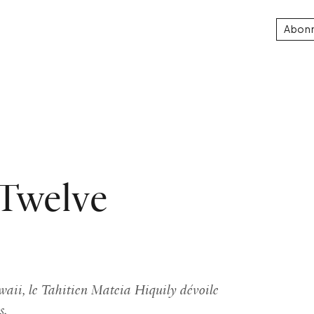
Abon
 Twelve
waii, le Tahitien Mateia Hiquily dévoile
s.