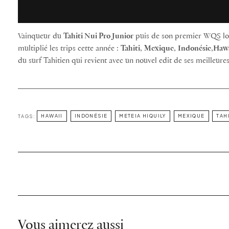
Vainqueur du
Tahiti Nui Pro Junior
puis de son premier WQS l
multiplié les trips cette année :
Tahiti
,
Mexique
,
Indonésie
,
Hawa
du surf Tahitien qui revient avec un nouvel edit de ses meilleures
TAGS:
HAWAII
INDONÉSIE
METEIA HIQUILY
MEXIQUE
TAH
Vous aimerez aussi