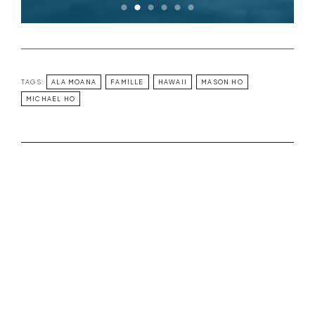
TAGS:
ALA MOANA
FAMILLE
HAWAII
MASON HO
MICHAEL HO