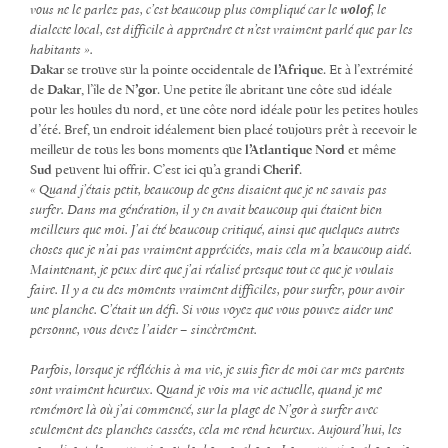
vous ne le parlez pas, c’est beaucoup plus compliqué car le
wolof
, le
dialecte local, est difficile à apprendre et n’est vraiment parlé que par les
habitants ».
Dakar
se trouve sur la pointe occidentale de
l’Afrique
. Et à l’extrémité
de
Dakar
, l’île de
N’gor
. Une petite île abritant une côte sud idéale
pour les houles du nord, et une côte nord idéale pour les petites houles
d’été. Bref, un endroit idéalement bien placé toujours prêt à recevoir le
meilleur de tous les bons moments que
l’Atlantique Nord
et même
Sud
peuvent lui offrir. C’est ici qu’a grandi
Cherif
.
« Quand j’étais petit, beaucoup de gens disaient que je ne savais pas
surfer. Dans ma génération, il y en avait beaucoup qui étaient bien
meilleurs que moi. J’ai été beaucoup critiqué, ainsi que quelques autres
choses que je n’ai pas vraiment appréciées, mais cela m’a beaucoup aidé.
Maintenant, je peux dire que j’ai réalisé presque tout ce que je voulais
faire. Il y a eu des moments vraiment difficiles, pour surfer, pour avoir
une planche. C’était un défi. Si vous voyez que vous pouvez aider une
personne, vous devez l’aider – sincèrement.
Parfois, lorsque je réfléchis à ma vie, je suis fier de moi car mes parents
sont vraiment heureux. Quand je vois ma vie actuelle, quand je me
remémore là où j’ai commencé, sur la plage de N’gor à surfer avec
seulement des planches cassées, cela me rend heureux. Aujourd’hui, les