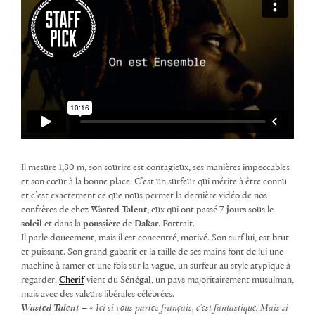
Il mesure 1,80 m, son sourire est contagieux, ses manières impeccables
et son cœur à la bonne place. C’est un surfeur qui mérite à être connu
et c’est exactement ce que nous permet la dernière vidéo de nos
confrères de chez
Wasted Talent
, eux qui ont passé
7 jours
sous le
soleil
et dans la
poussière
de
Dakar
. Portrait.
Il parle doucement, mais il est concentré, motivé. Son surf lui, est brut
et puissant. Son grand gabarit et la taille de ses mains font de lui une
machine à ramer et une fois sur la vague, un surfeur au style atypique à
regarder.
Cherif
vient du
Sénégal
, un pays majoritairement musulman,
mais avec des valeurs libérales célébrées.
Wasted Talent
–
« Ici si vous parlez français, c’est fantastique. Mais si