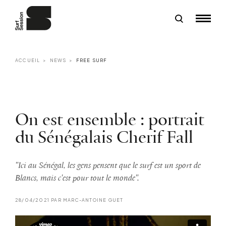
ACCUEIL
NEWS
FREE SURF
On est ensemble : portrait
du Sénégalais Cherif Fall
"Ici au Sénégal, les gens pensent que le surf est un sport de
Blancs, mais c'est pour tout le monde".
28/04/2021 PAR MARC-ANTOINE GUET