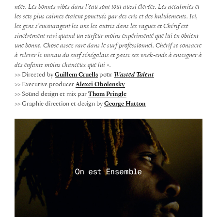
nées. Les bonnes vibes dans l’eau sont tout aussi élevées. Les accalmies et
les sets plus calmes étaient ponctués par des cris et des hululements. Ici,
les gens s’encouragent les uns les autres dans les vagues et Chérif est
sincèrement ravi quand un surfeur moins expérimenté que lui en obtient
une bonne. Chose assez rare dans le surf professionnel. Chérif se consacre
à relever le niveau du surf sénégalais et passe ses week-ends à enseigner à
des enfants moins chanceux que lui ».
>> Directed by
Guillem Cruells
pour
Wasted Talent
>> Executive producer
Alexei Obolensky
>> Sound design et mix par
Thom Pringle
>> Graphic direction et design by
George Hatton