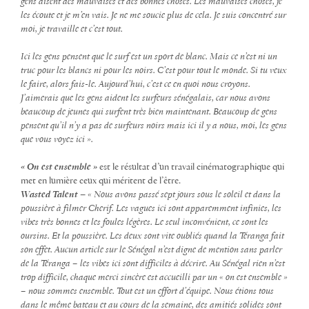
gens disent des mauvaises et des bonnes choses. Les mauvaises choses, je
les écoute et je m’en vais. Je ne me soucie plus de cela. Je suis concentré sur
moi, je travaille et c’est tout.
Ici les gens pensent que le surf est un sport de blanc. Mais ce n’est ni un
truc pour les blancs ni pour les noirs. C’est pour tout le monde. Si tu veux
le faire, alors fais-le. Aujourd’hui, c’est ce en quoi nous croyons.
J’aimerais que les gens aident les surfeurs sénégalais, car nous avons
beaucoup de jeunes qui surfent très bien maintenant. Beaucoup de gens
pensent qu’il n’y a pas de surfeurs noirs mais ici il y a nous, moi, les gens
que vous voyez ici ».
« On est ensemble »
est le résultat d’un travail cinématographique qui
met en lumière ceux qui méritent de l’être.
Wasted Talent
–
« Nous avons passé sept jours sous le soleil et dans la
poussière à filmer Cherif. Les vagues ici sont apparemment infinies, les
vibes très bonnes et les foules légères. Le seul inconvénient, ce sont les
oursins. Et la poussière. Les deux sont vite oubliés quand la Téranga fait
son effet. Aucun article sur le Sénégal n’est digne de mention sans parler
de la Téranga – les vibes ici sont difficiles à décrire. Au Sénégal rien n’est
trop difficile, chaque merci sincère est accueilli par un « on est ensemble »
– nous sommes ensemble. Tout est un effort d’équipe. Nous étions tous
dans le même bateau et au cours de la semaine, des amitiés solides sont