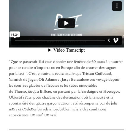
“Que se passerait-il si vous donniez une fenêtre de 60 jours à un surfer
pour se rendre n’importe où en Europe afin de trouver des vagues
parfaites? ”. C’est en suivant ce
leit motiv
que
Tristan Guilbaud
,
Yannick de Jager
,
Oli Adams
et
Jatyr Berasaluce
ont voyagé depuis
les contrées glacées de l’Ecosse et les tubes incroyables
de
Thurso,
jusqu’à
Bilbao,
en passant par la
Sardaigne
et
Hossegor
.
Objectif réussi pour chacune des destinations où la ténacité et la
spontanéité des quatre garçons auront été récompensé par de jolis
murs et quelques barrels improbables malgré des conditions
capricieuses. Du surf. Du vrai.