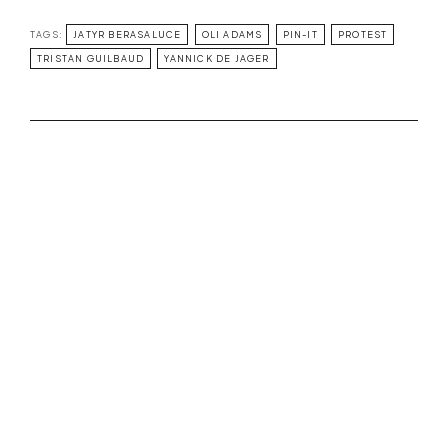
TAGS:
JATYR BERASALUCE
OLI ADAMS
PIN-IT
PROTEST
TRISTAN GUILBAUD
YANNICK DE JAGER