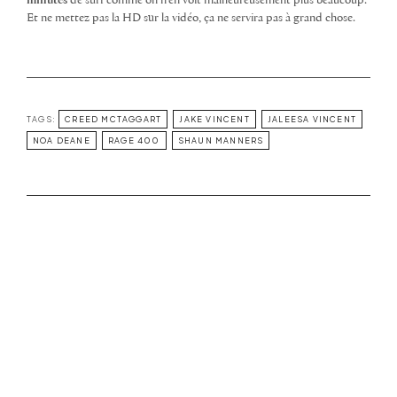
minutes
de surf comme on n’en voit malheureusement plus beaucoup.
Et ne mettez pas la HD sur la vidéo, ça ne servira pas à grand chose.
TAGS:
CREED MCTAGGART
JAKE VINCENT
JALEESA VINCENT
NOA DEANE
RAGE 400
SHAUN MANNERS