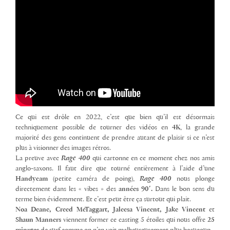
Ce qui est drôle en 2022, c’est que bien qu’il est désormais
techniquement possible de tourner des vidéos en
4K
, la grande
majorité des gens continuent de prendre autant de plaisir si ce n’est
plus à visionner des images rétros.
La preuve avec
Rage 400
qui cartonne en ce moment chez nos amis
anglo-saxons. Il faut dire que tourné entièrement à l’aide d’une
Handycam
(petite caméra de poing),
Rage 400
nous plonge
directement dans les « vibes » des
années 90′.
Dans le bon sens du
terme bien évidemment. Et c’est peut être ça surtout qui plait.
Noa Deane, Creed McTaggart, Jaleesa Vincent, Jake Vincent
et
Shaun
Manners
viennent former ce casting 5 étoiles qui nous offre
25