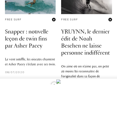
FREE SURF
FREE SURF
Snapper : nouvelle
YRUYNN, le dernier
leçon de twin fins
édit de Noah
par Asher Pacey
Beschen ne laisse
personne indifférent
Le vent souffle, les oiseaux chantent
et Asher Pacey s'éclate avec ses twin.
On aime ou on n'aime pas, on peut
au moins lui reconnaître de
08/07/2020
l'originalité dans sa façon de
concevoir sa vidéo, à l'heure où tous
2
les édits de surf se ressemblent.
13/11/2020