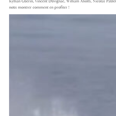
Kyllian Guerin‬, Vincent Duvignac‬, William Aliotti‬, Nicolas Paul
nous montrer comment en profiter !