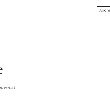
Abon
e
 niveau !