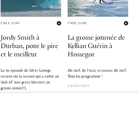
FREE SURF
FREE SURF
Jordy Smith à
La grosse journée de
Durban, pour le pire
Kyllian Guérin à
et le meilleur
Hossegor
Le 4e épisode de Silver Linings
Du surf, de l'Acaï, et encore du surf.
revient sur la session qui a coûté au
Tout un programme !
Sud-Af' une grave blessure au
23/05/2021
genou (4min57).
15/12/2021