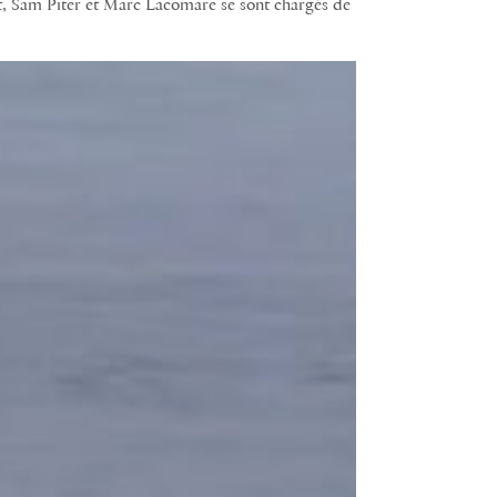
et, ‪Sam Piter et Marc Lacomare‬ se sont chargés de