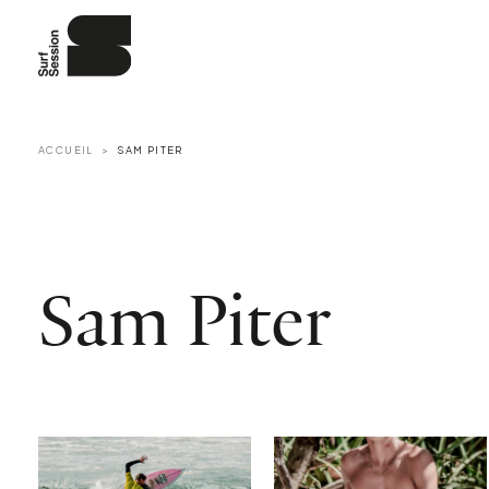
ACCUEIL
‪SAM PITER
‪Sam Piter