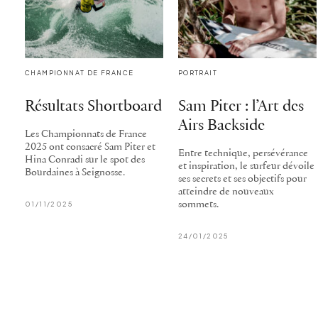
CHAMPIONNAT DE FRANCE
PORTRAIT
Résultats Shortboard
Sam Piter : l’Art des
Airs Backside
Les Championnats de France
2025 ont consacré Sam Piter et
Entre technique, persévérance
Hina Conradi sur le spot des
et inspiration, le surfeur dévoile
Bourdaines à Seignosse.
ses secrets et ses objectifs pour
atteindre de nouveaux
01/11/2025
sommets.
24/01/2025