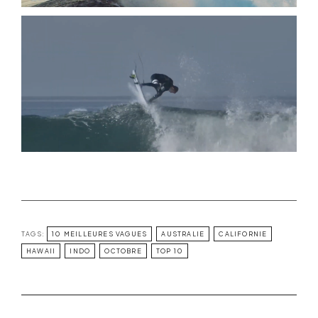
TAGS:
10 MEILLEURES VAGUES
AUSTRALIE
CALIFORNIE
HAWAII
INDO
OCTOBRE
TOP 10