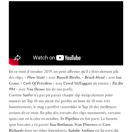
En ce mois d’octobre 2019, on peut affirmer qu’il a littéralement plu
des clips. «
Flow State
» avec
Russell Bierke
, «
Beach Head
» avec
Ian
Crane
, «
Cult Of Freedom
» avec
Creed McTaggart
ou encore «
Ru.Bu
994
» avec
Noa Deane
(un de nos prefs).
Comme
Surfer
n’a pas pu passer chaque clip intégralement pour
monter un Top 10 (on aurait été perdus au bout de 10 min, très
honnêtement), le mag a préféré rassembler le Top 10 des meilleures
actions de ce mois. En plus des extraits des clips susnommés, certains
spots ont eu la côte en octobre. Et
Pipeline
en fait parti. Le fameux
spot hawaïen a vu passer
Koa Rothman
,
Ivan Florence
et
Cam
Richards
dans ses tubes légendaires.
Kolohe Andino
est lui parti du