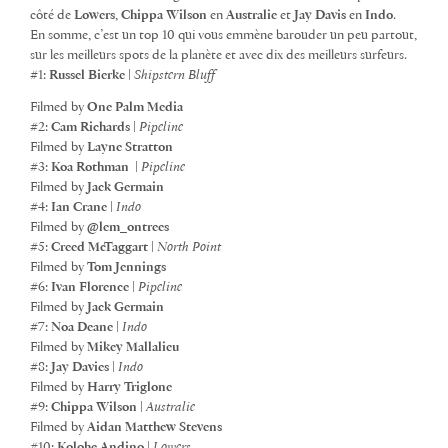
côté de
Lowers
,
Chippa Wilson
en
Australie
et
Jay Davis
en
Indo
.
En somme, c’est un top 10 qui vous emmène barouder un peu partout,
sur les meilleurs spots de la planète et avec dix des meilleurs surfeurs.
#1:
Russel Bierke
|
Shipstern Bluff
Filmed by
One Palm Media
#2:
Cam Richards
|
Pipeline
Filmed by
Layne Stratton
#3:
Koa Rothman
|
Pipeline
Filmed by
Jack Germain
#4:
Ian Crane
|
Indo
Filmed by
@lem_ontrees
#5:
Creed McTaggart
|
North Point
Filmed by
Tom Jennings
#6:
Ivan Florence
|
Pipeline
Filmed by
Jack Germain
#7:
Noa Deane
|
Indo
Filmed by
Mikey Mallalieu
#8:
Jay Davies
|
Indo
Filmed by
Harry Triglone
#9:
Chippa Wilson
|
Australie
Filmed by
Aidan Matthew Stevens
#10:
Kolohe Andino
|
Lowers