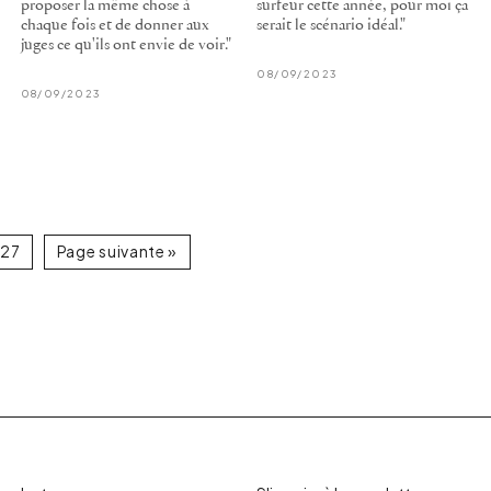
proposer la même chose à
surfeur cette année, pour moi ça
chaque fois et de donner aux
serait le scénario idéal."
juges ce qu'ils ont envie de voir."
08/09/2023
08/09/2023
27
Page suivante »