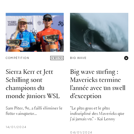
COMPÉTITION
BIG WAVE
Sierra Kerr et Jett
Big wave surfing :
Schilling sont
Mavericks termine
champions du
l’année avec un swell
monde juniors WSL
d’exception
Sam Piter, 9e, a failli éliminer le
"Le plus gros et le plus
futur vainqueur...
indiscipliné des Mavericks que
j'ai jamais vu." - Kai Lenny
14/01/2024
04/01/2024