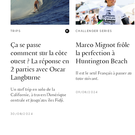
TRIPS
CHALLENGER SERIES
Ça se passe
Marco Mignot frôle
comment sur la côte
la perfection à
ouest ? La réponse en
Huntington Beach
2 parties avec Oscar
Il est le seul Français à passer au
Langburne
tour suivant.
Un surf trip en solo de la
09/08/2024
Californie, à travers l’Amérique
centrale et jusqu'aux îles Fidji.
30/08/2024