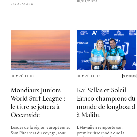
18/01/2024
23/02/2024
COMPÉTITION
COMPÉTITION
Mondiaux Juniors
Kai Sallas et Soleil
World Surf League :
Errico champions du
le titre se jouera à
monde de longboard
Oceanside
à Malibu
Leader de la région européenne,
L'Hawaiien remporte son
Sam Piter sera du voyage, tout
premier titre tandis que la