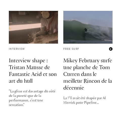
INTERVIEW
FREE SURF
Interview shape :
Mikey February surfe
Tristan Mausse de
une planche de Tom
Fantastic Acid et son
Curren dans le
art du hull
meilleur Rincon de la
décennie
"La glisse est davantage du côté
de la pureté que de la
La 7'8 avait été shapée par Al
performance, c'est une
Merrick pour Pipeline...
sensation."