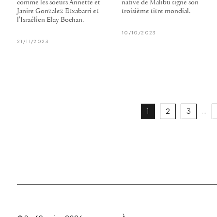
comme les soeurs Annette et
native de Malibu signe son
Janire Gonzalez Etxabarri et
troisième titre mondial.
l'Israélien Elay Bochan.
10/10/2023
21/11/2023
…
1
2
3