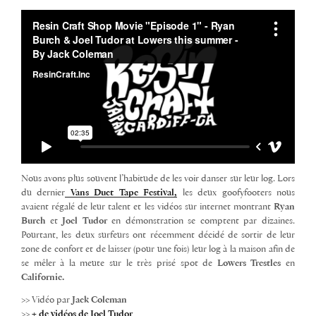
Nous avons plus souvent l’habitude de les voir danser sur leur log. Lors
du dernier
Vans Duct Tape Festival,
les deux goofyfooters nous
avaient régalé de leur talent et les vidéos sur internet montrant
Ryan
Burch
et
Joel Tudor
en démonstration se comptent par dizaines.
Pourtant, les deux surfeurs ont récemment décidé de sortir de leur
zone de confort et de laisser (pour une fois) leur log à la maison afin de
se mêler à la meute sur le très prisé spot de
Lowers Trestles
en
Californie.
>> Vidéo par
Jack Coleman
>>
+ de vidéos de Joel Tudor