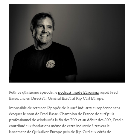
Pour ce quinzième épisode, le
podcast Inside Eurosima
reçoit Fred
Basse, ancien Directeur Général Exécutif Rip Curl Europe.
Impossible de retracer l’épopée de la surf-industry européenne sans
évoquer le nom de Fred Basse. Champion de France de surf puis
professionnel de windsurf à la fin des 70’s et au début des 80’s, Fred a
contribué aux fondations même de cette industrie à travers le
lancement de Quiksilver Europe puis de Rip Curl aux côtés de