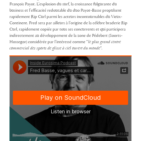
François Payot. L’explosion du surf, la croissance fulgurante du
business et l’efficacité redoutable du duo Payot-Basse propulsent
rapidement Rip Curl parmi les acteurs incontournables du Vieux-
Continent. Fred sera par ailleurs à l’origine de la célèbre braderie Rip
Curl, rapidement copiée par tous ses concurrents et qui participera
indirectement au développement de la zone de Pédebert (Soorts-
Hossegor) considérée par l’intéressé comme “
le plus grand centre
commercial des sports de glisse à ciel ouvert du monde
“.