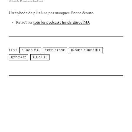
© Inside Eurosima Podcast
Un épisode de plus à ne pas manquer. Bonne écoute.
Retrouver
tous les podcasts Inside EuroSIMA
TAGS:
EUROSIMA
FRED BASSE
INSIDE EUROSIMA
PODCAST
RIP CURL