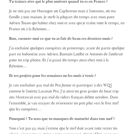
Tu traînes avec qui le plus souvent quand tu es en France ?
Je ne suis pas sur Hossegor ou Capbreton mais à Soustons, où ma
famille a une maison. Je surfe la plupart du temps avec mon pote
Adrien Toyon qui habite chez moi et avec qui je traîne tout le temps, en
France ou à la Réunion…
Bon, raconte-moi ce que tu as fait de beau ces derniers mois ?
J’ai enchaîné quelques compètes au printemps, avant de partir quelque
part en Indonésie avec Adrien, Romain Laulhé et Antonin de Soultrait
pour un trip photo. Et j’ai passé du temps aussi chez moi à la
Réunion…
Et tes projets pour les semaines ou les mois à venir ?
Je vais enchaîner pas mal de Pro Junior et participer à des WQS
comme le Soöruz Lacanau Pro. J’ai aussi un gros projet de boat trip
aux Mentawaii avec pas mal de riders français début octobre. Dans
l’ensemble, je vais essayer de m’orienter un peu plus vers le free surf
que les compètes…
Pourquoi ? Tu sens que tu manques de maturité dans ton surf ?
Non c’est pas ça, mais j’estime que le surf doit avant tout rester un