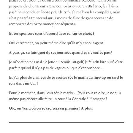
plaisir, c’est pour ça qu’on a tous commencé. Aujourd’hui, si on me
propose de choisir entre une compétition ou un surf trip, je n’hésite
pas une seconde et j’opte pour le trip. J’aime bien les compètes, mais
c’est pas très transcendant, à moins de faire de gros scores et de
remporter des prize money conséquents…
Et tes sponsors sont d’accord avec toi sur ce choix ?
Oui carrément, on peut même dire qu’ils m’y encouragent.
A part ça, tu fais quoi de tes journées quand tu ne surfes pas ?
Je m’occupe pas mal : je joue au tennis, au golf, je fais du kite surf, c’est
parfait quand il n’y a pas de vagues ou que c’est onshore…
Et j’ai plus de chances de te croiser
tôt le matin
au line-up ou
tard le
soir
dans un bar ?
Pour le moment, dans l’eau tôt le matin… Pour tout te dire, je ne suis
même pas encore allé faire un tour à la Centrale à Hossegor !
OK, on verra où on se croisera en premier ! A plus.