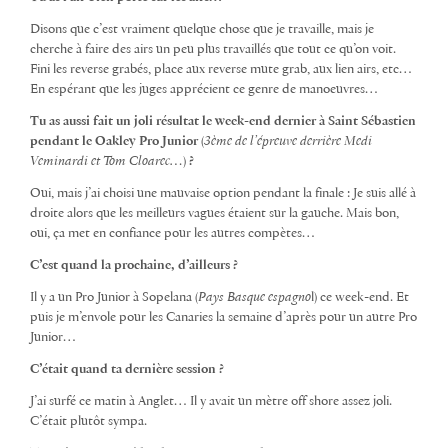
Disons que c’est vraiment quelque chose que je travaille, mais je
cherche à faire des airs un peu plus travaillés que tout ce qu’on voit.
Fini les reverse grabés, place aux reverse mute grab, aux lien airs, etc…
En espérant que les juges apprécient ce genre de manoeuvres…
Tu as aussi fait un joli résultat le week-end dernier à Saint Sébastien
pendant le Oakley Pro Junior
(
3ème de l’épreuve derrière Medi
Veminardi et Tom Cloarec…
)
?
Oui, mais j’ai choisi une mauvaise option pendant la finale : Je suis allé à
droite alors que les meilleurs vagues étaient sur la gauche. Mais bon,
oui, ça met en confiance pour les autres compètes…
C’est quand la prochaine, d’ailleurs ?
Il y a un Pro Junior à Sopelana (
Pays Basque espagno
l) ce week-end. Et
puis je m’envole pour les Canaries la semaine d’après pour un autre Pro
Junior…
C’était quand ta dernière session ?
J’ai surfé ce matin à Anglet… Il y avait un mètre off shore assez joli.
C’était plutôt sympa.