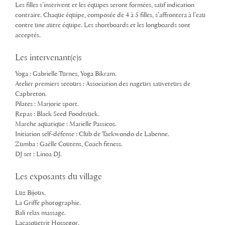
Les filles s’inscrivent et les équipes seront formées, sauf indication
contraire. Chaque équipe, composée de 4 à 5 filles, s’affrontera à l’eau
contre une autre équipe. Les shortboards et les longboards sont
acceptés.
Les intervenant(e)s
Yoga : Gabrielle Turnes, Yoga Bikram.
Atelier premiers secours : Association des nageurs sauveteurs de
Capbreton.
Pilates : Marjorie sport.
Repas : Black Seed Foodtruck.
Marche aquatique : Marielle Passicos.
Initiation self-défense : Club de Taekwondo de Labenne.
Zumba : Gaëlle Coutens, Coach fitness.
DJ set : Linoa DJ.
Les exposants du village
Luz Bijoux.
La Griffe photographie.
Bali relax massage.
Lacasquetrit Hossegor.