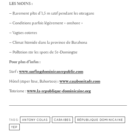
LES MOINS :
– Rarement plus d’1,5 m sauf pendant les ouragans
– Conditions parfois légèrement « onshore »
– Vagues courtes
– Climat humide dans la province de Barahona
– Pollution sur les spots de St-Domingue
Pour plus d’infos :
Surf
:
www.surfingdominicanrepublic.com
Hôtel (super luxe, Bahoruco)
:
www.casabonitadr.com
Tourisme :
www.la-republique-dominicaine.org
TAGS:
ANTONY COLAS
CARAIBES
RÉPUBLIQUE DOMINICAINE
YEP