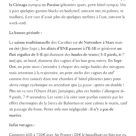
la Ciénaga
(sympa) ou
Paraiso
(plusieurs spots, petit hôtel sympa). Mis
à part quelques gamins blacks en bodysurf, souvent nus (ni palmes, ni
maillots), il est rare d’avoir plus de quelques surfeurs à l’eau, souvent le
week-end.
La bonne période :
La
saison traditionnelle
des Caraïbes est
de Novembre à Mars
mais
en été
(Juin-Sept.),
les alizés d’ENE passent à l’E-SE
et génèrent
un
flux régulier de S-E
qui donnent des
houles de vents ( 5-8 pieds, 6-7
sec)
qui, au bord, donnent des vagues d’un bon gros mètre. En
Sept-
Oct
, on peut aussi s’attendre à choper des méga-houles des ouragans
mais attention à la trajectoire, on peut surfer des vagues de ouf’
comme être coincés dans une chambre d’ hôtel plusieurs jours pour
alerte rouge cyclonique en attendant que ça passe : quitte ou double !
Plus on va vers l’Ouest (Haïti, Jamaïque), plus ces houles s’allongent (6-
9 pieds, 7-9 secondes). Les vents à la côte sont parfois contrés par les
effets thermiques de la Sierra de Bahoruco et sont calmes le matin, sauf
au passage du front. Petite info non négligeable :
il n’y a pas de
marées
.
Infos voyages :
Comptez 650 à 750€ avec Air France ( 80€ le boardbag) en Juin par ex.