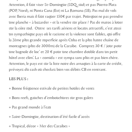
Attention, il faut viser St-Domingue (SDQ, sud) et pas Puerto Plata
(POP, Nord), ni Punta Cana (Est) ni La Romana (SE). Pas mal de vols
avec Iberia mais il faut raquer 150€ par trajet. Pourquoi ne pas prendre
une planche « à bazarder » et la vendre sur place ? Pas de matos à louer
sur la côte sud. Outre ses tarifs aériens et locaux attractifs, c’est aussi
un sympathique pays où le racisme et la violence sont faibles, qui offre
la 2ème plus grande superficie après Cuba et la plus haute chaîne de
montagnes (plus de 3000m) de la Caraïbe. Comptez 30 € / jour pour
une bagnole de loc’ et 20 € pour une chambre double dans un petit
hôtel avec clim’. La « comida » est sympa sans plus et pas bien chère.
Attention, le pays est sur la liste noire des arnaques à la carte de crédit,
prévoyez du cash ou checkez bien vos débits CB en rentrant.
LES PLUS :
+ Bonne fréquence estivale de petites houles de vents
+ Bons reefs, gauches d’embouchures sur gros galets
+ Pas grand monde à l’eau
+ Saint-Domingue, destination d’été facile d’accès
+ Tropical, décor « Mer des Caraïbes »