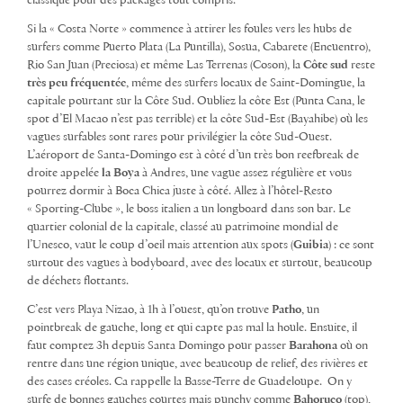
classique pour des packages tout compris.
Si la « Costa Norte » commence à attirer les foules vers les hubs de
surfers comme Puerto Plata (La Puntilla), Sosua, Cabarete (Encuentro),
Rio San Juan (Preciosa) et même Las Terrenas (Coson), la
Côte sud
reste
très peu fréquentée
, même des surfers locaux de Saint-Domingue, la
capitale pourtant sur la Côte Sud. Oubliez la côte Est (Punta Cana, le
spot d’El Macao n’est pas terrible) et la côte Sud-Est (Bayahibe) où les
vagues surfables sont rares pour privilégier la côte Sud-Ouest.
L’aéroport de Santa-Domingo est à côté d’un très bon reefbreak de
droite appelée
la Boya
à Andres, une vague assez régulière et vous
pourrez dormir à Boca Chica juste à côté. Allez à l’hôtel-Resto
« Sporting-Clube », le boss italien a un longboard dans son bar. Le
quartier colonial de la capitale, classé au patrimoine mondial de
l’Unesco, vaut le coup d’oeil mais attention aux spots (
Guibia
) : ce sont
surtout des vagues à bodyboard, avec des locaux et surtout, beaucoup
de déchets flottants.
C’est vers Playa Nizao, à 1h à l’ouest, qu’on trouve
Patho
, un
pointbreak de gauche, long et qui capte pas mal la houle. Ensuite, il
faut comptez 3h depuis Santa Domingo pour passer
Barahona
où on
rentre dans une région unique, avec beaucoup de relief, des rivières et
des cases créoles. Ca rappelle la Basse-Terre de Guadeloupe. On y
surfe de bonnes gauches courtes mais punchy comme
Bahoruco
(top),