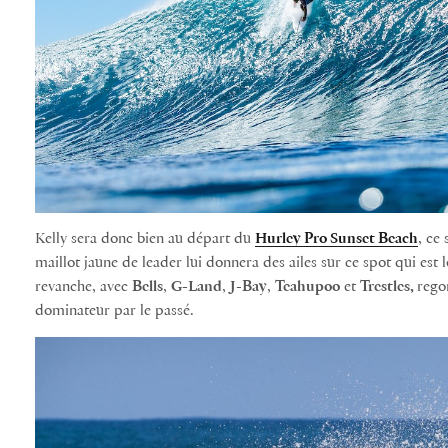
Kelly sera donc bien au départ du
Hurley Pro Sunset Beach
, ce 
maillot jaune de leader lui donnera des ailes sur ce spot qui est l
revanche, avec
Bells
,
G-Land
,
J-Bay
,
Teahupoo
et
Trestles,
rego
dominateur par le passé.