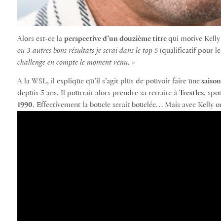
Alors est-ce la
perspective d’un douzième titre
qui motive Kelly
ou 3 autres bons résultats je serai dans le top 5
(qualificatif pour 
challenge en compte le moment venu
. »
A la WSL, il explique qu’il s’agit plus de pouvoir faire une
saison
depuis 5 ans. Il pourrait alors prendre sa retraite à
Trestles
, spo
1990
. Effectivement la boucle serait bouclée… Mais avec Kelly on