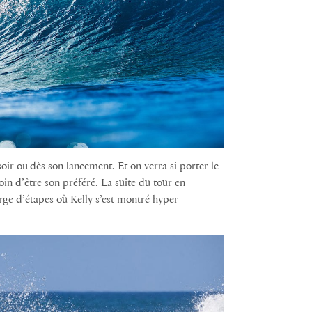
soir ou
dès son lancement. Et on verra si porter le
oin d’être son préféré. L
a suite du tour e
n
rge d’
étapes
où Kelly s’est montré hyper