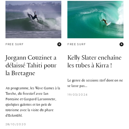
FREE SURF
FREE SURF
Jorgann Couzinet a
Kelly Slater enchaîne
délaissé Tahiti pour
les tubes à Kirra !
la Bretagne
Le genre de sessions surf dont on ne
se lasse pas...
Au programme, les Wave Games à la
Torche, du freesurf avec Ian
19/03/2024
Fontaine et Gaspard Larsonneur,
quelques galettes et un peu de
tourisme avec la visite du phare
d'Eckmühl.
28/10/2020