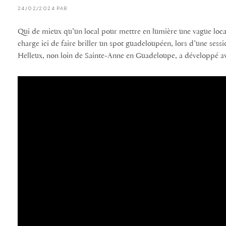
24/02/2024 PAR
Qui de mieux qu’un local pour mettre en lumière une vague loca
charge ici de faire briller un spot guadeloupéen, lors d’une sess
Helleux, non loin de Sainte-Anne en Guadeloupe, a développé avec