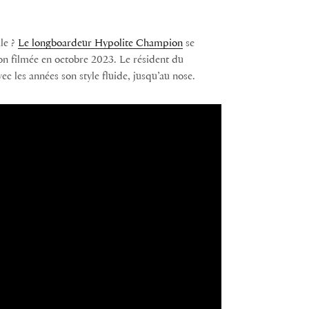
le ?
Le longboardeur Hypolite Champion
se
ion filmée en octobre 2023. Le résident du
 les années son style fluide, jusqu’au nose.