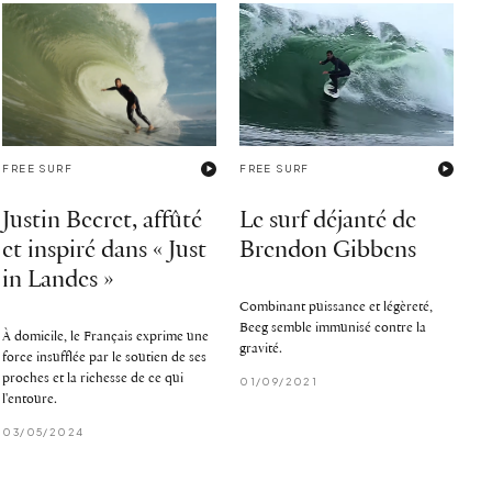
FREE SURF
FREE SURF
Justin Becret, affûté
Le surf déjanté de
et inspiré dans « Just
Brendon Gibbens
in Landes »
Combinant puissance et légèreté,
Beeg semble immunisé contre la
À domicile, le Français exprime une
gravité.
force insufflée par le soutien de ses
proches et la richesse de ce qui
01/09/2021
l'entoure.
03/05/2024