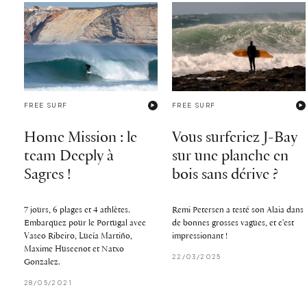
FREE SURF
FREE SURF
Home Mission : le
Vous surferiez J-Bay
team Deeply à
sur une planche en
Sagres !
bois sans dérive ?
7 jours, 6 plages et 4 athlètes.
Remi Petersen a testé son Alaia dans
Embarquez pour le Portugal avec
de bonnes grosses vagues, et c'est
Vasco Ribeiro, Lucía Martiño,
impressionant !
Maxime Huscenot et Natxo
22/03/2025
Gonzalez.
28/05/2021