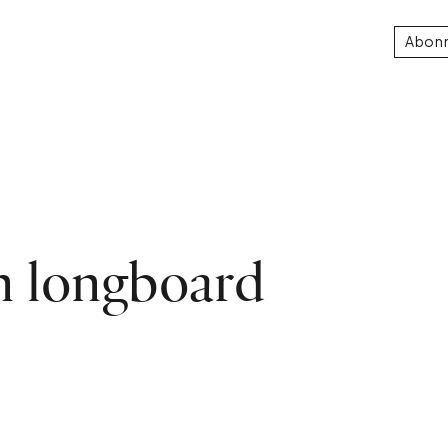
Abon
on longboard