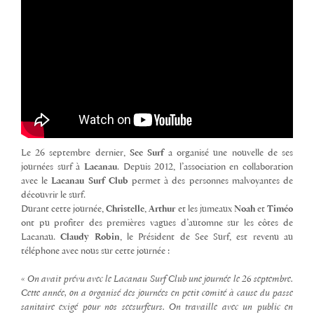
Le 26 septembre dernier,
See Surf
a organisé une nouvelle de ses
journées surf à
Lacanau
. Depuis 2012, l’association en collaboration
avec le
Lacanau Surf Club
permet à des personnes malvoyantes de
découvrir le surf.
Durant cette journée,
Christelle
,
Arthur
et les jumeaux
Noah
et
Timéo
ont pu profiter des premières vagues d’automne sur les côtes de
Lacanau.
Claudy Robin
, le Président de See Surf, est revenu au
téléphone avec nous sur cette journée :
« On avait prévu avec le Lacanau Surf Club une journée le 26 septembre.
Cette année, on a organisé des journées en petit comité à cause du passe
sanitaire exigé pour nos seesurfeurs. On travaille avec un public en