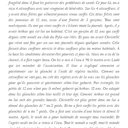
fragilité donc il faut les préserver des problèmes de santé. Ce jour-là, on a
reçu 4 seesurfeurs avec une vingtaine de bénévoles. Sur les 4 seesurfeurs, il
y avait deux frères qui n’étaient jamais venus surfer. Ces deux frères sont
des jumeaux de 12 ans, issus d’une fratrie de 3 garçons. Tous sont
malvoyants. Ils ont pu venir surfer et s’éclater toute la journée. Après, il y
avait Arthur qui est lui un habitué. C’est un garçon de 18 ans qui surfe
depuis cette année au club du Pyla-sur-Mer. Et puis on avait Christelle
qui vient une fois par an sur nos journées depuis quelques années. Cela
faisait deux surfeurs novices et deux surfeurs plus ou moins habitués. À
la base les conditions devaient être pourries ce jour-là. Mais on a eu de la
chance, il a fait super beau. On les a mis à l’eau à 9h le matin avec Ludo
qui est membre de l’association. Il leur a expliqué comment se
positionner sur la planche à l’aide de repères tactiles. Comme un
seesurfeur ne voit pas, on crée des repères avec de la wax sur les planches
pour qu’ils puissent se positionner selon leur gabarit. Par exemple, les
petits de 12 ans n’ont pas le même gabarit qu’Arthur, 18 ans. On adapte
donc les planches selon leur taille et leur âge. Comme Arthur est grand
on lui met des grandes boards. Christelle est plus petite donc on lui a
donné des planches de 7 ou 8 pieds. Et on a fait surfer les petits avec des
planches de 6 ou 7 pieds. On a fait une session d’une heure et demie le
matin. Après, le midi on a pour habitude de manger tous ensemble. Et
l’après-midi on les a remis à l’eau. Tout le monde a surfé, tout le monde