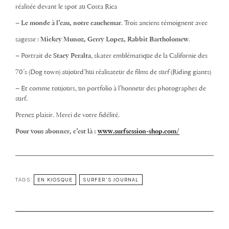
réalisée devant le spot au Costa Rica
–
Le monde à l’eau, notre cauchemar
. Trois anciens témoignent avec
sagesse :
Mickey Munoz, Gerry Lopez, Rabbit Bartholomew
.
– Portrait de
Stacy Peralta
, skater emblématique de la Californie des
70’s (Dog town) aujourd’hui réalisateur de films de surf (Riding giants)
– Et comme toujours, un portfolio à l’honneur des photographes de
surf.
Prenez plaisir. Merci de votre fidélité.
Pour vous abonner, c’est là :
www.surfsession-shop.com/
TAGS:
EN KIOSQUE
SURFER'S JOURNAL