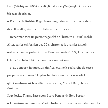
Lacs (Michigan, USA)
à l’eau quand les vagues jonglent avec les
bloques de glaces.
– Portrait de
Robbie Page
, figure singulière et chaleureuse du surf
des 80’s/90’s, vivant entre l’Australie et la France.
– Rencontre avec un personnage clef de l’histoire du surf,
Hobie
Alter
, surfer californien des 50’s, shaper et le premier à avoir
utilisé la mousse polyuréthane. Dans les années 1970, il met au point
le fameux Hobie Cat. Il raconte ses innovations.
– Shape encore,
la question du flex
, éternelle recherche de cette
propulsion à donner à la planche.
6 shapers
ayant travaillé la
question
donnent leur avis
: Renny Yater, Michell Rae, Shawn
Ambrose,
Sage Joske, Timmy Patterson, Steve Pendarvis, Bert Berger
–
La maison en bambou
. Mark Huebener, artiste surfeur allemand, l’a