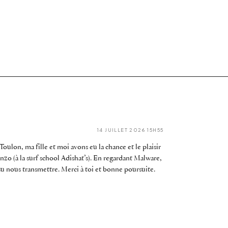
14 JUILLET 2026 15H55
oulon, ma fille et moi avons eu la chance et le plaisir
’Enzo (à la surf school Adishat’s). En regardant Malware,
a su nous transmettre. Merci à toi et bonne poursuite.