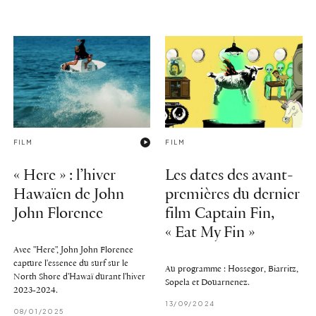
FILM
FILM
« Here » : l’hiver
Les dates des avant-
Hawaïen de John
premières du dernier
John Florence
film Captain Fin,
« Eat My Fin »
Avec "Here", John John Florence
capture l'essence du surf sur le
Au programme : Hossegor, Biarritz,
North Shore d'Hawaï durant l'hiver
Sopela et Douarnenez.
2023-2024.
13/09/2024
08/01/2025