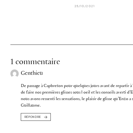
25/10/2021
1 commentaire
Genthieu
De passage à Capbreton pour quelques jours avant de repartir à T
de faire nos premières glisses sous l oeil et les conseils averti d
nous avons ressenti les sensations, le plaisir de glisse qu’Enzo 
Guillaume.
RÉPONDRE