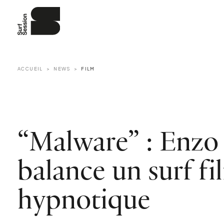
ACCUEIL
NEWS
FILM
“Malware” : Enzo 
balance un surf fi
hypnotique