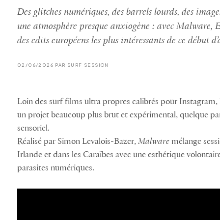
Des glitches numériques, des barrels lourds, des imag
une atmosphère presque anxiogène : avec Malware, E
des edits européens les plus intéressants de ce début d
02/06/2026 PAR SURF SESSION
Loin des surf films ultra propres calibrés pour Instagram, 
un projet beaucoup plus brut et expérimental, quelque part 
sensoriel.
Réalisé par Simon Levalois-Bazer,
Malware
mélange sessi
Irlande et dans les Caraïbes avec une esthétique volontaire
parasites numériques.