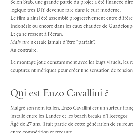
Selon Stab, une grande partie du projet a été financée di
logique très DIY devenue rare dans le surf moderne.
Le film a ainsi été assemblé progressivement entre différe
Indonésie ou encore dans les eaux chaudes de Guadeloupe
Et ça se ressent à l’écran.
Malware
n’essaie jamais d’être “parfait”.
Au contraire.
Le montage joue constamment avec les bugs visuels, les rale
coupures numériques pour créer une sensation de tensio
Qui est Enzo Cavallini ?
Malgré son nom italien, Enzo Cavallini est un surfeur fran
installé entre les Landes et les beach breaks d’Hossegor.
Âgé de 27 ans, il fait partie de cette génération de surf
entre compétition et freesurf.