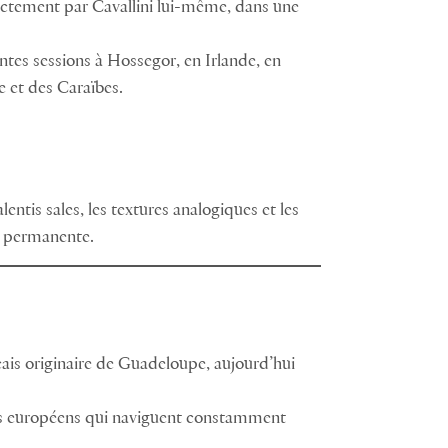
rectement par Cavallini lui-même, dans une
ntes sessions à Hossegor, en Irlande, en
 et des Caraïbes.
ntis sales, les textures analogiques et les
n permanente.
çais originaire de Guadeloupe, aujourd’hui
eurs européens qui naviguent constamment