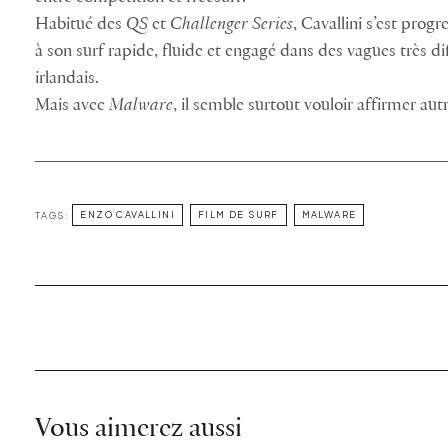
Habitué des
QS
et
Challenger Series
, Cavallini s’est prog
à son surf rapide, fluide et engagé dans des vagues très di
irlandais.
Mais avec
Malware
, il semble surtout vouloir affirmer autr
TAGS:
ENZO CAVALLINI
FILM DE SURF
MALWARE
Vous aimerez aussi