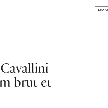
Abon
Cavallini
lm brut et