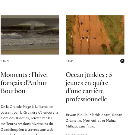
FILM
FILM
Moments : l’hiver
Ocean junkies : 5
français d’Arthur
jeunes en quête
Bourbon
d’une carrière
professionnelle
De la Grande Plage à Lafitenia en
passant par la Gravière ou encore la
Erwan Blouin, Mathis Azam, Renan
Côte des Basques, retour sur les
Grainville, Noé Auffay et Nahia
meilleures sessions hivernales du
Milhau, sans filtre.
Guadeloupéen à travers une web-