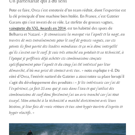
Un partenariat qui a du sens
Pour ce faire, Orca s’est entourée d’un team réduit, dont l’expertise est
la clé principale d’une machine bien huilée. En France, c’est Gautier
Garanx qui s’est investi de ce rôle. Le surfeur de grosses vagues,
vainqueur du XXL Awards en 2014
, est un habitué des spots de
Belharra et Nazaré. «
Je connaissais la marque via l’apnée et la nage, au
travers de mes entraînements pour le surf de grosses vagues, sur ces
points ils font partie des leaders mondiaux et ça m’a donc interpellé
qu’ils s’axent sur le surf. Je suis très attaché au produit et sa technicité, à
l’époque je préférais déjà acheter ces combinaisons conçues
spécifiquement pour l’apnée et du coup j’ai été intéressé par leur
démarche, d’où ma prise de contact avec eux
. » nous explique t-il. Du
côté d’Orca, l’intérêt naturel de Gautier a aussi toute sa place lorsqu’il
s’agit du développement des produits : «
Je les intéressais car j’ai de
l’expérience, ça fait 35 ans que je suis dans l’eau et que j’utilise des
combinaisons de surf donc forcément j’ai un avis tranché car j’ai tout
essayé. Mon attache à la technicité a matché directement avec leurs
besoins, je leur fais de vrais retours et eux sont hyper ouverts d’esprits et
hyper réactifs
. »