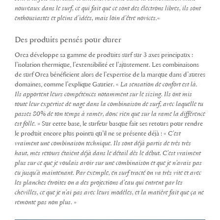
nouveaux dans le surf, ce qui fait que ce sont des électrons libres, ils sont
enthousiastes et pleins d’idées, mais loin d’être novices.
«
Des produits pensés pour durer
Orca développe sa gamme de produits surf sur 3 axes principaux :
l’isolation thermique, l’extensibilité et l’ajustement. Les combinaisons
de surf Orca bénéficient alors de l’expertise de la marque dans d’autres
domaines, comme l’explique Gautier. «
La sensation de confort est là.
Ils apportent leurs compétences notamment sur le sizing. Ils ont mis
toute leur expertise de nage dans la combinaison de surf, avec laquelle tu
passes 80% de ton temps à ramer, donc rien que sur la rame la différence
est folle.
» Sur cette base, le surfeur basque fait ses retours pour rendre
le produit encore plus pointu qu’il ne se présente déjà : «
C’est
vraiment une combinaison technique. Ils sont déjà partis de très très
haut, mes retours étaient déjà dans le détail dès le début. C’est vraiment
plus sur ce que je voulais avoir sur une combinaison et que je n’avais pas
eu jusqu’à maintenant. Par exemple, en surf tracté on va très vite et avec
les planches étroites on a des projections d’eau qui entrent par les
chevilles, ce que je n’ai pas avec leurs modèles, et la matière fait que ça ne
remonte pas non plus
. »