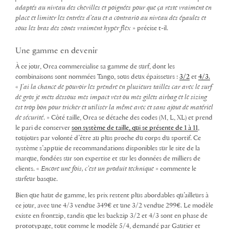
adaptés au niveau des chevilles et poignées pour que ça reste vraiment en
place et limiter les entrées d’eau et a contrario au niveau des épaules et
sous les bras des zones vraiment hyper flex
» précise t-il.
Une gamme en devenir
À ce jour, Orca commercialise sa gamme de surf, dont les
combinaisons sont nommées Tango, sous deux épaisseurs :
3/2
et
4/3.
«
J’ai la chance de pouvoir les prendre en plusieurs tailles car avec le surf
de gros je mets dessous mes impact vest ou mes gilets airbag et le sizing
est trop bon pour tricher et utiliser la même avec et sans ajout de matériel
de sécurité
. » Côté taille, Orca se détache des codes (M, L, XL) et prend
le pari de conserver
son système de taille, qui se présente de 1 à 11
,
toujours par volonté d’être au plus proche du corps du sportif. Ce
système s’appuie de recommandations disponibles sur le site de la
marque, fondées sur son expertise et sur les données de milliers de
clients. «
Encore une fois, c’est un produit technique
» commente le
surfeur basque.
Bien que haut de gamme, les prix restent plus abordables qu’ailleurs à
ce jour, avec une 4/3 vendue 349€ et une 3/2 vendue 299€. Le modèle
existe en frontzip, tandis que les backzip 3/2 et 4/3 sont en phase de
prototypage, tout comme le modèle 5/4, demandé par Gautier et