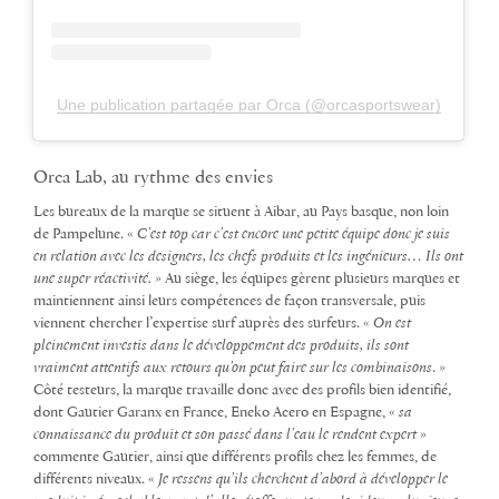
Une publication partagée par Orca (@orcasportswear)
Orca Lab, au rythme des envies
Les bureaux de la marque se situent à Aibar, au Pays basque, non loin
de Pampelune. «
C’est top car c’est encore une petite équipe donc je suis
en relation avec les designers, les chefs produits et les ingénieurs… Ils ont
une super réactivité. »
Au siège, les équipes gèrent plusieurs marques et
maintiennent ainsi leurs compétences de façon transversale, puis
viennent chercher l’expertise surf auprès des surfeurs. «
On est
pleinement investis dans le développement des produits, ils sont
vraiment attentifs aux retours qu’on peut faire sur les combinaisons
. »
Côté testeurs, la marque travaille donc avec des profils bien identifié,
dont Gautier Garanx en France, Eneko Acero en Espagne, «
sa
connaissance du produit et son passé dans l’eau le rendent expert
»
commente Gautier, ainsi que différents profils chez les femmes, de
différents niveaux. «
Je ressens qu’ils cherchent d’abord à développer le