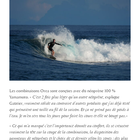
Les combinaisons Orca sont conçues avec du néoprène 100 %
Yamamoto. «
C’est 2 fois plus léger qu’un autre néoprène
, explique
Gautier,
vraiment solide au contraire d’autres produits que j’ai déjà testé
qui prenaient une taille au fil de la saison. Et ça ne prend pas de poids à
l’eau. Je m’en sers tous les jours pour faire les cours et elle ne bouge pas.
«
«
Ce qui m’a marqué c’est l’importance donnée au confort, ils se creusent
vraiment la tête sur la coupe de la combinaison, la disposition des
panneaux de néoprènes et le choix de ce dernier selon les zones : des plus