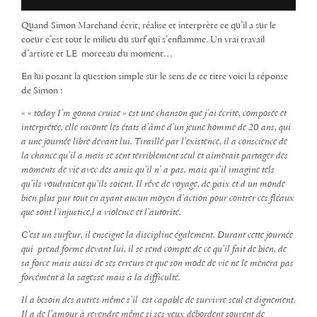
Quand Simon Marchand écrit, réalise et interprète ce qu’il a sur le
coeur c’est tout le milieu du surf qui s’enflamme. Un vrai travail
d’artiste et LE morceau du moment…
En lui posant la question simple sur le sens de ce titre voici la réponse
de Simon :
« «
today I’m gonna cruise » est une chanson que j’ai écrite, composée et
interprétée, elle raconte les états d’âme d’un jeune homme de 20 ans, qui
a une journée libre devant lui. Tiraillé par l’existence, il a conscience de
la chance qu’il a mais se sent terriblement seul et aimerait partager des
moments de vie avec des amis qu’il n’ a pas, mais qu’il imagine tels
qu’ils voudraient qu’ils soient. Il rêve de voyage, de paix et d un monde
bien plus pur tout en ayant aucun moyen d’action pour contrer ces fléaux
que sont l’injustice,l a violence et l’autorité.
C’est un surfeur, il enseigne la discipline également. Durant cette journée
qui prend forme devant lui, il se rend compte de ce qu’il fait de bien, de
sa force mais aussi de ses erreurs et que son mode de vie ne le mènera pas
forcément à la sagesse mais à la difficulté.
Il a besoin des autres même s’il est capable de survivre seul et dignement.
Il a de l’amour à revendre même si ses yeux débordent souvent de