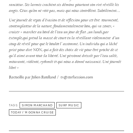
rancoeur. Ses larmes crachent ses démons pourtant son rire réveille les
anges. Ceux qu’on ne voit pas, mais qui nous contrôlent. Subtilement…
Une journée de repos d’évasion et de réflexion pour cet être tourmenté,
contemplateur de la nature, fondamentalement bon, qui va zoner, «
cruiser » marcher au bord de l’eau un jour de flat .,un lundi,par
exemple,qui prend la masse de court en la réveillant violemment d’un
coup de réveil pour que le boulot l’ assomme. Un individu qui a lâché
prise pour dire NON, qui a fait des choix de vie pour être proche de ce
qu’il aime avant tout :la liberté. Une personne dressée par l’eau salée,
mouvante, violente, rythmée et qui nous a donné naissance. Une journée
libre »
Recueillis par Julien Roulland / tv@surfsession.com
TAGS:
SIMON MARCHAND
SURF MUSIC
TODAY I'M GONNA CRUISE