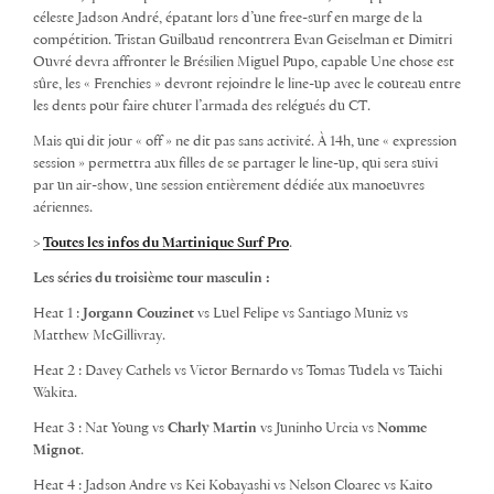
céleste Jadson André, épatant lors d’une free-surf en marge de la
compétition. Tristan Guilbaud rencontrera Evan Geiselman et Dimitri
Ouvré devra affronter le Brésilien Miguel Pupo, capable Une chose est
sûre, les « Frenchies » devront rejoindre le line-up avec le couteau entre
les dents pour faire chuter l’armada des relégués du CT.
Mais qui dit jour « off » ne dit pas sans activité. À 14h, une « expression
session » permettra aux filles de se partager le line-up, qui sera suivi
par un air-show, une session entièrement dédiée aux manoeuvres
aériennes.
>
Toutes les infos du Martinique Surf Pro
.
Les séries du troisième tour masculin :
Heat 1 :
Jorgann Couzinet
vs Luel Felipe vs Santiago Muniz vs
Matthew McGillivray.
Heat 2 : Davey Cathels vs Victor Bernardo vs Tomas Tudela vs Taichi
Wakita.
Heat 3 : Nat Young vs
Charly Martin
vs Juninho Urcia vs
Nomme
Mignot
.
Heat 4 : Jadson Andre vs Kei Kobayashi vs Nelson Cloarec vs Kaito