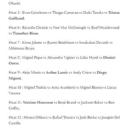
Ohashi.
Heat 5 : Evan Geiselman vs Thiago Camarao vs Daiki Tanaka vs
Tristan
Guilbaud
.
Heat 6 : Ricardo Christie vs Noe Mar McGonagle vs Reef Heazlewood
vs
Timothee Bisso
.
Heat 7 : Kiron Jabour vs Ramzi Boukhiam vs Imaikalani Devault vs
Mihimana Braye.
Heat 8 : Miguel Pupo vs Alexandre Viguier vs Luke Hynd vs
Dimitri
Ouvre
.
Heat 9 : Alejo Muniz vs
Arthur Lassée
vs Andy Criere vs
Diego
Mignot
.
Heat 10 : Miguel Tudela vs Aritz Aranburu vs Miguel Blanco vs Lucas
Vicente
Heat 11 :
Maxime Huscenot
vs Benji Brand vs Jackson Baker vs Ben
Coffey.
Heat 12 : Hiroto Ohhara vs Rafael Teixeira vs Josh Burke vs Joaquin Del
Castillo