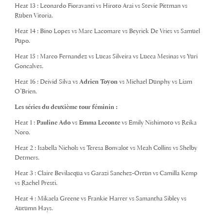
Heat 13 : Leonardo Fioravanti vs Hiroto Arai vs Stevie Pittman vs
Ruben Vitoria.
Heat 14 : Bino Lopes vs Marc Lacomare vs Beyrick De Vries vs Samuel
Pupo.
Heat 15 : Marco Fernandez vs Lucas Silveira vs Lucca Mesinas vs Yuri
Goncalves.
Heat 16 : Deivid Silva vs
Adrien Toyon
vs Michael Dunphy vs Liam
O’Brien.
Les séries du deuxième tour féminin :
Heat 1 :
Pauline Ado
vs
Emma Leconte
vs Emily Nishimoto vs Reika
Noro.
Heat 2 : Isabella Nichols vs Teresa Bonvalot vs Meah Collins vs Shelby
Detmers.
Heat 3 : Claire Bevilacqua vs Garazi Sanchez-Ortun vs Camilla Kemp
vs Rachel Presti.
Heat 4 : Mikaela Greene vs Frankie Harrer vs Samantha Sibley vs
Autumn Hays.