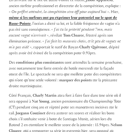
En arrivant sur le site de Basse-Pointe ce matin,
Jason Apparicio
,
ancien surfeur professionnel et directeur de la compétition, explique :
« On préfère attendre, la compétition sera off pour aujourd’hui »
. Hier,
même si les surfeurs ont pu exprimer leur potentiel sur le spot de
Basse-Pointe
, l’océan a dicté sa loi, et la faible fréquence de vague n’a
pas été sans conséquence.
« J’ai eu la priorité pendant 7mn, mais
aucune vague n’arrivait »
, révélait
Tom Cloarec
, frustré après son
élimination précoce.
« J’ai fait les mauvais choix, et le peu de vagues ne
m’a pas aidé »
, rapportait le natif de Royan
Charly Quivront
, dépité
après avoir été évincé de la compétition pour 0.93pts.
Des
conditions plus consistantes
sont attendus la semaine prochaine,
avec notamment une forte entrée de houle mercredi sur la façade
ouest de l’île. Le spectacle ne sera que meilleur pour des compétiteurs
qui n’ont qu’une seule volonté :
marquer des points
sur la puissante
droite martiniquaise.
Côté Français,
Charly Martin
aura fort à faire face dans une série où il
sera opposé à
Nat Young
, ancien pensionnaire du Championship Tour
(CT) pendant cinq ans et réputé pour ses manœuvres incisives sur le
rail.
Jorgann Couzinet
devra assurer ses scores et réaliser les bons
choix s’il souhaite venir à bout de Santiago Muniz, aérien lors du
Round 2 en cumulant le meilleur score de la journée : 15.94pts.
Nelson
Cloarec
, qui a remporter sa série in-extremis hier, sera opposé au