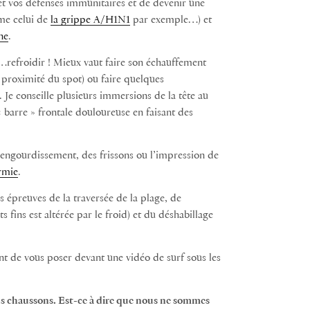
et vos défenses immunitaires et de devenir une
mme celui de
la grippe A/H1N1
par exemple…) et
ne
.
e…refroidir ! Mieux vaut faire son échauffement
à proximité du spot) ou faire quelques
Je conseille plusieurs immersions de la tête au
« barre » frontale douloureuse en faisant des
 Un engourdissement, des frissons ou l’impression de
rmie
.
s épreuves de la traversée de la plage, de
s fins est altérée par le froid) et du déshabillage
nt de vous poser devant une vidéo de surf sous les
ans chaussons. Est-ce à dire que nous ne sommes