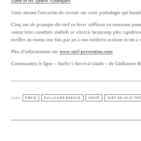
Santé et les Sports Nautiques
.
Nous aurons l’occasion de revenir sur cette pathologie qui han
Cinq ans de pratique du surf en hiver suffisent en moyenne pou
voient leurs conduits auditifs se rétrécir beaucoup plus rapidem
oreilles au moins une fois par an à son médecin traitant et/ou à
Plus d’informations sur
www.surf-prevention.com
Commandez le ligne « Surfer’s Survival Guide » de Guillaume 
TAGS:
FROID
GUILLAUME BARUCQ
SANTÉ
SURF EN HAUT FR