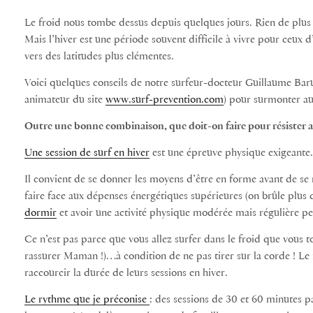
Le froid nous tombe dessus depuis quelques jours. Rien de pl
Mais l’hiver est une période souvent difficile à vivre pour ceux d
vers des latitudes plus clémentes.
Voici quelques conseils de notre surfeur-docteur Guillaume Ba
animateur du site
www.surf-prevention.com
) pour surmonter au
Outre une bonne combinaison, que doit-on faire pour résister au
Une session de surf en hiver
est une épreuve physique exigeante.
Il convient de se donner les moyens d’être en forme avant de se 
faire face aux dépenses énergétiques supérieures (on brûle plus d
dormir
et avoir une activité physique modérée mais régulière p
Ce n’est pas parce que vous allez surfer dans le froid que vous
rassurer Maman !)…à condition de ne pas tirer sur la corde ! Le 
raccourcir la durée de leurs sessions en hiver.
Le rythme que je préconise
: des sessions de 30 et 60 minutes pa