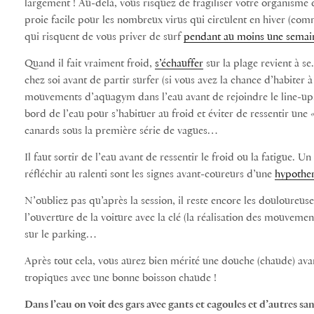
largement ! Au-delà, vous risquez de fragiliser votre organisme 
proie facile pour les nombreux virus qui circulent en hiver (co
qui risquent de vous priver de surf
pendant au moins une semai
Quand il fait vraiment froid,
s’échauffer
sur la plage revient à s
chez soi avant de partir surfer (si vous avez la chance d’habiter 
mouvements d’aquagym dans l’eau avant de rejoindre le line-up. 
bord de l’eau pour s’habituer au froid et éviter de ressentir une 
canards sous la première série de vagues…
Il faut sortir de l’eau avant de ressentir le froid ou la fatigue.
réfléchir au ralenti sont les signes avant-coureurs d’une
hypothe
N’oubliez pas qu’après la session, il reste encore les douloureuse
l’ouverture de la voiture avec la clé (la réalisation des mouvement
sur le parking…
Après tout cela, vous aurez bien mérité une douche (chaude) ava
tropiques avec une bonne boisson chaude !
Dans l’eau on voit des gars avec gants et cagoules et d’autres s