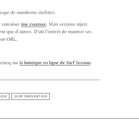
dicape de nombreux surfeurs.
r entraîner
une exostose
. Mais certains sujets
ent que d’autres. D’où l’intérêt de montrer ses
 son ORL.
Barucq sur
la boutique en ligne de Surf Session
.
OIDE
SURF PRÉVENTION