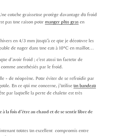
d. Une couche graisseuse protège davantage du froid
est pas une raison pour
manger plus gras
en
es hivers en 4/3 mm jusqu’à ce que je découvre les
capable de nager dans une eau à 10°C en maillot…
que d’avoir froid ; c’est aussi un facteur de
t comme anesthésiés par le froid.
lle » de néoprène. Pour éviter de se refroidir par
goule. En ce qui me concerne, j’utilise
un bandeau
te par laquelle la perte de chaleur est très
 la fois d’être au chaud et de se sentir libre de
intenant toutes un excellent compromis entre