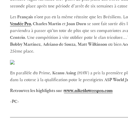
seconde place après une période d’arrêt de six semaines à cause d
Les
Français
n’ont pas eu la même réussite que les Brésiliens. L
Vendée Pro
, Charles Martin
et
Joan Duru
se sont fait sortir dès
parviendra à passer qu’un tour de plus que ses compatriotes ava
Centeio
. Une compétition à vite oublier pour le clan tricolor
Bobby Martinez
,
Adriano de Souza
,
Matt Wilkinson
ou bien
Ac
25ème place.
En parallèle du Prime,
Keanu Asing
(HAW) a pris la première p
dans la course à la qualification pour le prestigieux
ASP World J
Retrouvez les highlights sur :
www.nike6lowerspro.com
-PC-