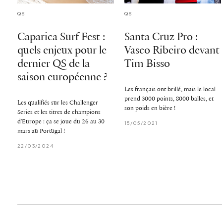
QS
QS
Caparica Surf Fest :
Santa Cruz Pro :
quels enjeux pour le
Vasco Ribeiro devant
dernier QS de la
Tim Bisso
saison européenne ?
Les français ont brillé, mais le local
prend 3000 points, 8000 balles, et
Les qualifiés sur les Challenger
son poids en bière !
Series et les titres de champions
d'Europe : ça se joue du 26 au 30
15/05/2021
mars au Portugal !
22/03/2024