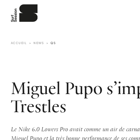
ACCUEIL
NEWS
QS
Miguel Pupo s’im
Trestles
Le Nike 6.0 Lowers Pro avait comme un air de carnav
Miguel Pupo et la très bonne performance de ses compa