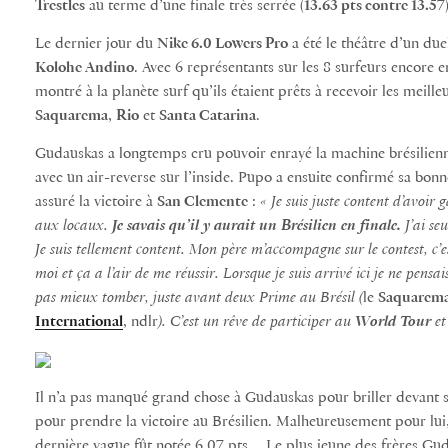
Trestles
au terme d’une finale très serrée (
13.63 pts contre 13.57
Le dernier jour du
Nike 6.0 Lowers Pro
a été le théâtre d’un duel
Kolohe Andino
. Avec 6 représentants sur les 8 surfeurs encore e
montré à la planète surf qu’ils étaient prêts à recevoir les mei
Saquarema
,
Rio
et
Santa Catarina
.
Gudauskas a longtemps cru pouvoir enrayé la machine brésilienn
avec un air-reverse sur l’inside. Pupo a ensuite confirmé sa bon
assuré la victoire à
San Clemente
:
« Je suis juste content d’avoir 
aux locaux.
Je savais qu’il y aurait un Brésilien en finale.
J’ai se
Je suis tellement content. Mon père m’accompagne sur le contest, c’est
moi et ça a l’air de me réussir.
Lorsque je suis arrivé ici je ne pensa
pas
mieux
tomber, juste avant deux Prime au Brésil (
le
Saquarema 
International
, ndlr
). C’est un rêve de participer au
World Tour
et
Il n’a pas manqué grand chose à Gudauskas pour briller devant son
pour prendre la victoire au Brésilien. Malheureusement pour lui,
dernière vague fût notée 6.07 pts… Le plus jeune des frères Gud