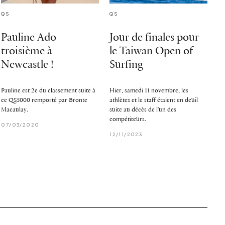
QS
QS
Pauline Ado
Jour de finales pour
troisième à
le Taiwan Open of
Newcastle !
Surfing
Pauline est 2e du classement suite à
Hier, samedi 11 novembre, les
ce QS5000 remporté par Bronte
athlètes et le staff étaient en deuil
Macaulay.
suite au décès de l'un des
compétiteurs.
07/03/2020
12/11/2023