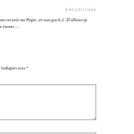
8 MAI 2011 11H40
r revenir sur Pupo , et non pas 6,5 . D’ailleurs je
de tanner …
t indiqués avec
*