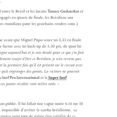
).
 entre le Brésil et les locaux
Tanner Gudauskas
et
ngagés en quarts de finale, les Brésiliens ont
lleurs mondiaux pour les prochains rendez-vous à
e avant que Miguel Pupo score un 8,33 en finale
ne forme avec un back-up de 5.30 pts, de quoi lui
gagné aujourd’hui et je suis désolé pour ce que j’ai fait
ulement essayé d’être ce Brésilien, je n’en reviens pas.
 la première fois qu’il est présent sur le circuit avec
is qu’à engranger des points. La victoire ne pouvait
Surf Pro International
et le
Super Surf
 ces points récoltés vont m’être utile. »
 public. Il lui fallait une vague notée 6.14 sur 10
 impossible d’arrêter la samba brésilienne, sa
auskas peut tout de même être satisfait de sa