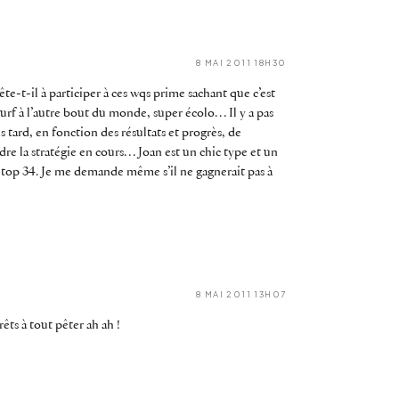
8 MAI 2011 18H30
te-t-il à participer à ces wqs prime sachant que c’est
urf à l’autre bout du monde, super écolo… Il y a pas
s tard, en fonction des résultats et progrès, de
re la stratégie en cours… Joan est un chic type et un
 le top 34. Je me demande même s’il ne gagnerait pas à
8 MAI 2011 13H07
êts à tout pêter ah ah !