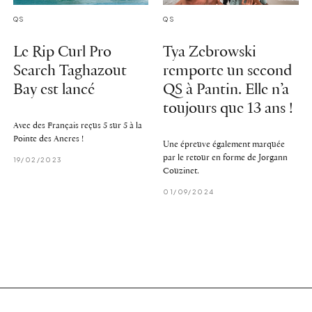
QS
QS
Le Rip Curl Pro
Tya Zebrowski
Search Taghazout
remporte un second
Bay est lancé
QS à Pantin. Elle n’a
toujours que 13 ans !
Avec des Français reçus 5 sur 5 à la
Pointe des Ancres !
Une épreuve également marquée
par le retour en forme de Jorgann
19/02/2023
Couzinet.
01/09/2024