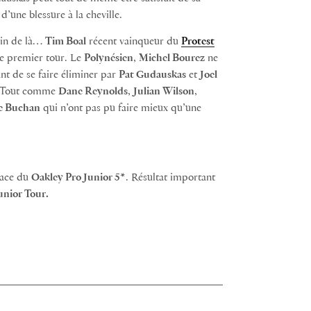
’une blessure à la cheville.
oin de là…
Tim Boal
récent vainqueur du
Protest
 le premier tour. Le
Polynésien
,
Michel Bourez
ne
nt de se faire éliminer par
Pat Gudauskas
et
Joel
e… Tout comme
Dane Reynolds
,
Julian Wilson
,
e Buchan
qui n’ont pas pu faire mieux qu’une
lace du
Oakley Pro Junior 5*
. Résultat important
unior Tour.