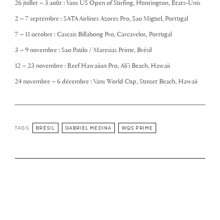
26 juillet – 3 août : Vans US Open of Surfing, Huntington, États-Unis
2 – 7 septembre : SATA Airlines Azores Pro, Sao Miguel, Portugal
7 – 11 octobre : Cascais Billabong Pro, Carcavelos, Portugal
3 – 9 novembre : Sao Paulo / Maresias Prime, Brésil
12 – 23 novembre : Reef Hawaiian Pro, Ali’i Beach, Hawaii
24 novembre – 6 décembre : Vans World Cup, Sunset Beach, Hawaii
TAGS:
BRÉSIL
GABRIEL MEDINA
WQS PRIME