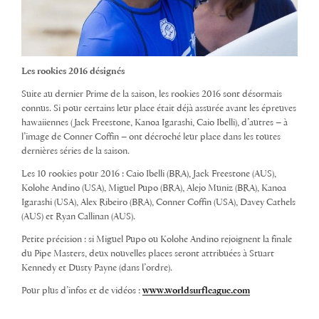
Les rookies 2016 désignés
Suite au dernier Prime de la saison, les rookies 2016 sont désormais
connus. Si pour certains leur place était déjà assurée avant les épreuves
hawaiiennes (Jack Freestone, Kanoa Igarashi, Caio Ibelli), d’autres – à
l’image de Conner Coffin – ont décroché leur place dans les toutes
dernières séries de la saison.
Les 10 rookies pour 2016 : Caio Ibelli (BRA), Jack Freestone (AUS),
Kolohe Andino (USA), Miguel Pupo (BRA), Alejo Muniz (BRA), Kanoa
Igarashi (USA), Alex Ribeiro (BRA), Conner Coffin (USA), Davey Cathels
(AUS) et Ryan Callinan (AUS).
Petite précision : si Miguel Pupo ou Kolohe Andino rejoignent la finale
du Pipe Masters, deux nouvelles places seront attribuées à Stuart
Kennedy et Dusty Payne (dans l’ordre).
Pour plus d’infos et de vidéos :
www.worldsurfleague.com