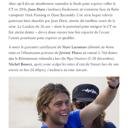
Alors qu’il devait absolument rejoindre la finale pour espérer rallier le
CT en 2016,
Joan Duru
s’inclinera finalement au troisième face au futur
vainqueur Mick Fanning et Dane Reynolds. Une série hyper relevée
pourtant bien abordée par Joan Duru, auteur du meilleur score de la
série. Le Landais de 26 ans – dont le potentiel pour intégrer le CT ne
fait aucun doute – devra donc encore une fois repartir de l’avant
l’année prochaine pour espérer se qualifier.
À noter le parcours satisfaisant de
Marc Lacomare
(éliminé au 4ème
tour) et l’élimination précoce de
Jérémy Flores
au round 3. Nul doute
que le Réunionnais rebondira lors du Pipe Masters (8-20 décembre).
Michel Bourez
, après avoir scalpé les murs d’eau de Sunset lors de son
entrée en lice (18.60pts), s’inclinera au tour suivant.