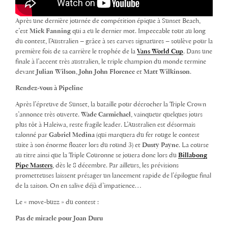
Après une dernière journée de compétition épique à Sunset Beach,
c’est
Mick Fanning
qui a eu le dernier mot. Impeccable tout au long
du contest, l’Australien – grâce à ses carves signatures – soulève pour la
première fois de sa carrière le trophée de la
Vans World Cup
. Dans une
finale à l’accent très australien, le triple champion du monde termine
devant
Julian Wilson
,
John John Florence
et
Matt Wilkinson
.
Rendez-vous à Pipeline
Après l’épreuve de Sunset, la bataille pour décrocher la Triple Crown
s’annonce très ouverte.
Wade Carmichael
, vainqueur quelques jours
plus tôt à Haleiwa, reste fragile leader. L’Australien est désormais
talonné par
Gabriel Medina
(qui marquera du fer rouge le contest
suite à son énorme floater lors du round 3) et
Dusty Payne
. La course
au titre ainsi que la Triple Couronne se jouera donc lors du
Billabong
Pipe Masters
, dès le 8 décembre. Par ailleurs, les prévisions
prometteuses laissent présager un lancement rapide de l’épilogue final
de la saison. On en salive déjà d’impatience…
Le « move-buzz » du contest :
Pas de miracle pour Joan Duru