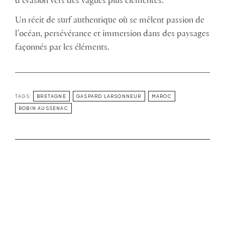
d’évasion vers des vagues plus clémentes.
Un récit de surf authentique où se mêlent passion de
l’océan, persévérance et immersion dans des paysages
façonnés par les éléments.
TAGS:
BRETAGNE
GASPARD LARSONNEUR
MAROC
ROBIN AUSSENAC