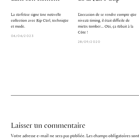
La surfeuse signe une nouvelle
L'occasion de se rendre compte que
collection avec Rip Curl, technique
niveau timing, il était difficile de
et mode.
mieux tomber... Oui, ça tubait à la
Côte !
06/06/2023
28/09/2020
Laisser un commentaire
Votre adresse e-mail ne sera pas publiée.
Les champs obligatoires son