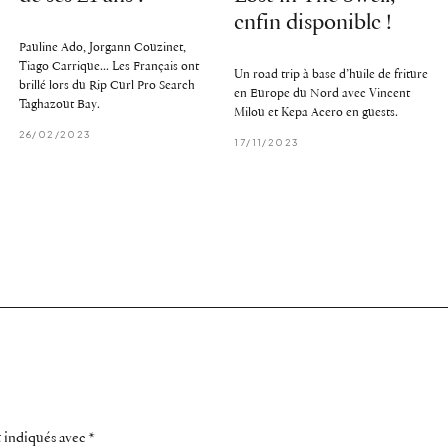
enfin disponible !
Pauline Ado, Jorgann Couzinet,
Tiago Carrique... Les Français ont
Un road trip à base d’huile de friture
brillé lors du Rip Curl Pro Search
en Europe du Nord avec Vincent
Taghazout Bay.
Milou et Kepa Acero en guests.
26/02/2023
17/11/2023
t indiqués avec
*