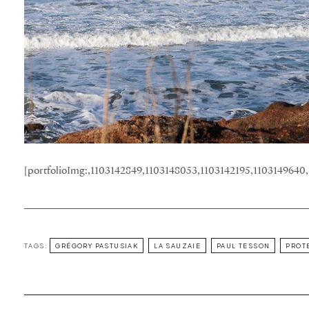
[portfolioImg:,1103142849,1103148053,1103142195,1103149640
TAGS:
GRÉGORY PASTUSIAK
LA SAUZAIE
PAUL TESSON
PROT