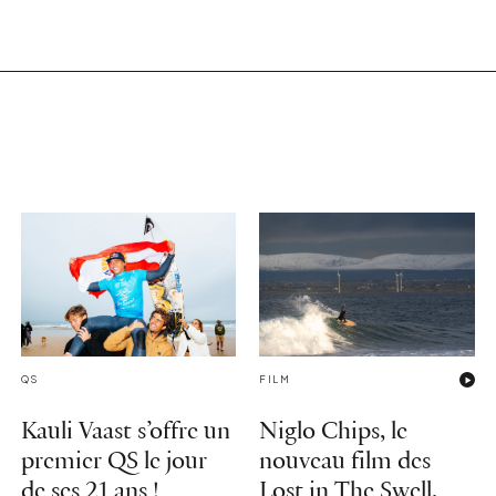
QS
FILM
Kauli Vaast s’offre un
Niglo Chips, le
premier QS le jour
nouveau film des
de ses 21 ans !
Lost in The Swell,