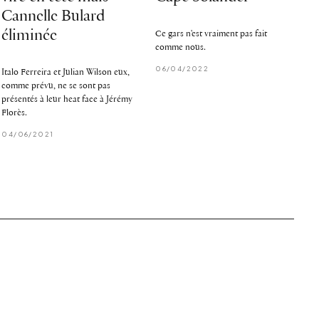
Cannelle Bulard
éliminée
Ce gars n'est vraiment pas fait
comme nous.
06/04/2022
Italo Ferreira et Julian Wilson eux,
comme prévu, ne se sont pas
présentés à leur heat face à Jérémy
Florès.
04/06/2021