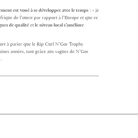
ement est
voué à se développer avec le temps
: « je
frique de l’ouest par rapport à l’Europe et que ce
gues de qualité
et
le
niveau local s’améliore
 fort à parier que le Rip Curl N’Gor Trophy
aines années, tant grâce aux vagues de N’Gor
…