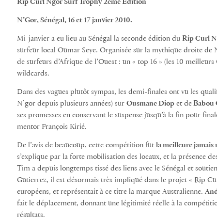
Rip Curl Ngor Surf Trophy 2ème Edition
N’Gor, Sénégal, 16 et 17 janvier 2010.
Mi-janvier a eu lieu au Sénégal la seconde édition du
Rip Curl 
surfeur local Oumar Seye. Organisée sur la mythique droite de 
de surfeurs d’Afrique de l’Ouest : un « top 16 » (les 10 meilleurs 
wildcards.
Dans des vagues plutôt sympas, les demi-finales ont vu les quali
N’gor depuis plusieurs années) sur
Ousmane Diop
et de
Babou 
ses promesses en conservant le suspense jusqu’à la fin pour final
mentor François Kirié.
De l’avis de beaucoup, cette compétition fut
la meilleure jamais 
s’explique par la forte mobilisation des locaux, et la présence d
Tim a depuis longtemps tissé des liens avec le Sénégal et soutien
Gutierrez, il est désormais très impliqué dans le projet « Rip C
européens, et représentait à ce titre la marque Australienne.
And
fait le déplacement, donnant une légitimité réelle à la compétit
résultats.