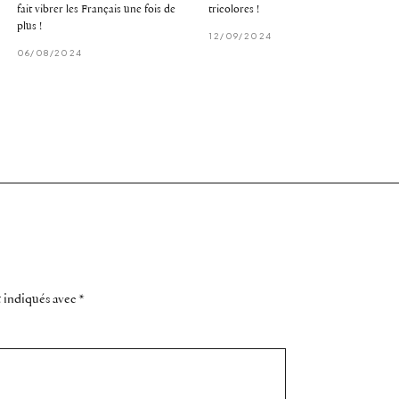
fait vibrer les Français une fois de
tricolores !
plus !
12/09/2024
06/08/2024
t indiqués avec
*