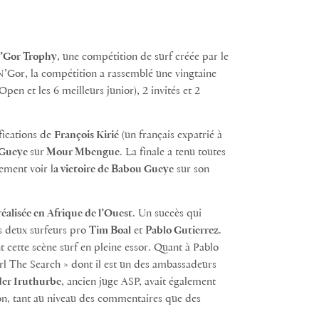
N’Gor Trophy
, une compétition de surf créée par le
N’Gor, la compétition a rassemblé une vingtaine
Open et les 6 meilleurs junior), 2 invités et 2
fications de
François Kirié
(un français expatrié à
Gueye
sur
Mour Mbengue
. La finale a tenu toutes
ement voir l
a victoire de Babou Gueye
sur son
réalisée en Afrique de l’Ouest
. Un succès qui
es deux surfeurs pro
Tim Boal
et
Pablo Gutierrez
.
t cette scène surf en pleine essor. Quant à Pablo
url The Search » dont il est un des ambassadeurs
er Iruthurbe
, ancien juge ASP, avait également
ion, tant au niveau des commentaires que des