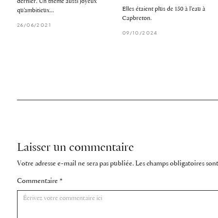
dernier. Un thème aussi joyeux
Elles étaient plus de 150 à l'eau à
qu'ambitieux...
Capbreton.
26/06/2021
09/10/2024
Laisser un commentaire
Votre adresse e-mail ne sera pas publiée.
Les champs obligatoires son
Commentaire
*