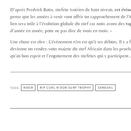
D’après Fredrick Roux, surfeur ivoirien de haut niveau,
cet évén
pense que les années à venir vont offrir un rapprochement de l’A
lien sera utile à l’évolution globale du surf car nous avons des
va
d’année en année, pour ne pas dire de mois en mois. »
Une chose est sûre : L’événement n’en est qu’à ses débuts. Il y a
devienne un rendez-vous majeur du surf Africain dans les proch
qu’au bon esprit et l’engouement des surfeurs qui y participent
TAGS:
NGOR
RIP CURL N'GOR SURF TROPHY
SENEGAL