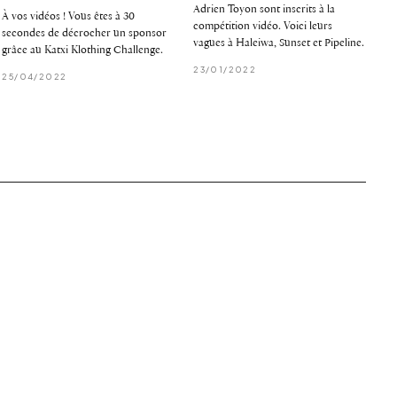
Adrien Toyon sont inscrits à la
À vos vidéos ! Vous êtes à 30
compétition vidéo. Voici leurs
secondes de décrocher un sponsor
vagues à Haleiwa, Sunset et Pipeline.
grâce au Katxi Klothing Challenge.
23/01/2022
25/04/2022