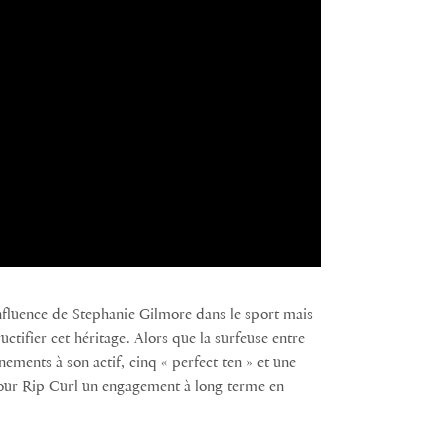
influence de Stephanie Gilmore dans le sport mais
uctifier cet héritage. Alors que la surfeuse entre
énements à son actif, cinq « perfect ten » et une
 pour Rip Curl un engagement à long terme en