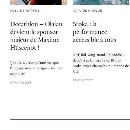
ACTU DE MARQUE
ACTU DE MARQUE
Decathlon – Olaian
Sroka : la
devient le sponsor
performance
majeur de Maxime
accessible à tous
Huscenot !
Surf, foil, wing, stand-up paddle...
découvrez la marque de Bruno
"Je suis heureux qu'une marque
Sroka, triple champion du monde de
française m'accompagne dans mon
kite.
aventure".
21/07/2022
07/03/2023