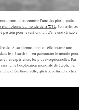
ilmore, considérée comme l’une des plus grandes
e de championne du monde de la WSL
. Son style, ses
passion pour le surf ont fait d’elle une véritable
re de l’Australienne, alors qu’elle entame une
 dans le « Search » – en parcourant le monde pour
es et les expériences les plus exceptionnelles. Par
 sans faille l’exploration mondiale de Stephanie,
st une quête universelle, qui trouve un écho chez