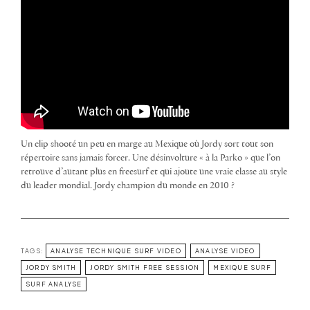
Un clip shooté un peu en marge au Mexique où Jordy sort tout son
répertoire sans jamais forcer. Une désinvolture « à la Parko » que l’on
retrouve d’autant plus en freesurf et qui ajoute une vraie classe au style
du leader mondial. Jordy champion du monde en 2010 ?
TAGS:
ANALYSE TECHNIQUE SURF VIDEO
ANALYSE VIDEO
JORDY SMITH
JORDY SMITH FREE SESSION
MEXIQUE SURF
SURF ANALYSE