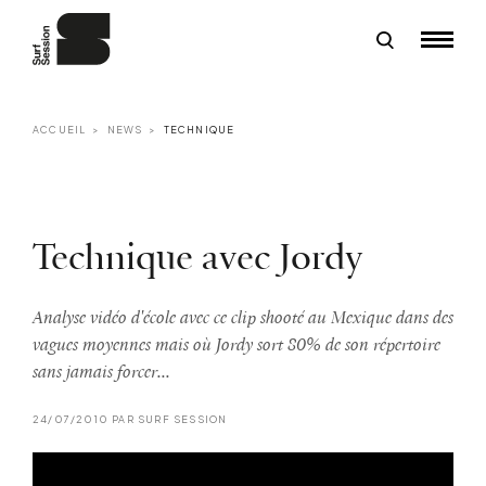
ACCUEIL
NEWS
TECHNIQUE
Technique avec Jordy
Analyse vidéo d'école avec ce clip shooté au Mexique dans des
vagues moyennes mais où Jordy sort 80% de son répertoire
sans jamais forcer...
24/07/2010 PAR SURF SESSION