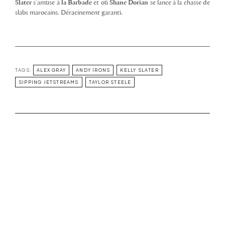
Slater
s’amuse à
la Barbade
et où
Shane Dorian
se lance à la chasse de
slabs marocains. Déracinement garanti.
TAGS:
ALEX GRAY
ANDY IRONS
KELLY SLATER
SIPPING JETSTREAMS
TAYLOR STEELE