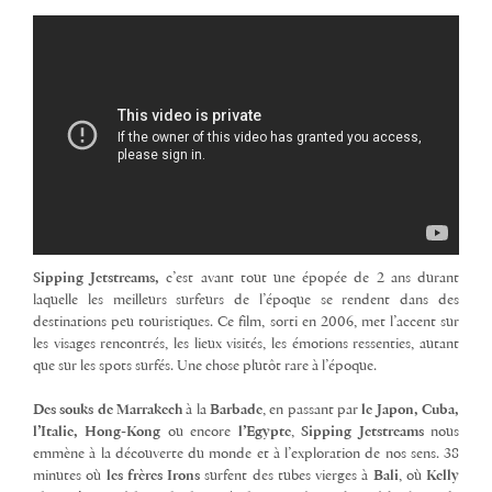
Sipping Jetstreams,
c’est avant tout une épopée de 2 ans durant
laquelle les meilleurs surfeurs de l’époque se rendent dans des
destinations peu touristiques. Ce film, sorti en 2006, met l’accent sur
les visages rencontrés, les lieux visités, les émotions ressenties, autant
que sur les spots surfés. Une chose plutôt rare à l’époque.
Des souks de Marrakech
à la
Barbade
, en passant par
le Japon, Cuba,
l’Italie, Hong-Kong
ou encore
l’Egypte
,
Sipping Jetstreams
nous
emmène à la découverte du monde et à l’exploration de nos sens. 38
minutes où
les frères Irons
surfent des tubes vierges à
Bali
, où
Kelly