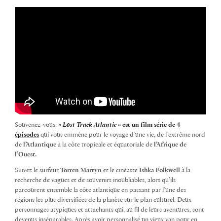
Souvenez-vous.
« Lost Track Atlantic »
est un film série de
4
épisodes
qui vous emmène pour le voyage d’une vie, de l’extrême nord
de
l’Atlantique
à la côte tropicale et équatoriale de
l’Afrique de
l’Ouest.
Suivez le surfeur
Torren Martyn
et le cinéaste
Ishka Folkwell
à la
recherche de vagues et de souvenirs inoubliables, alors qu’ils
parcourent ensemble la côte atlantique en passant par l’une des
régions les plus diversifiées de la planète sur le plan culturel. Deux
personnages atypiques et attachants qui, au fil de leurs aventures, sont
devenus inséparables. Après avoir personnalisé un vieux van pour en