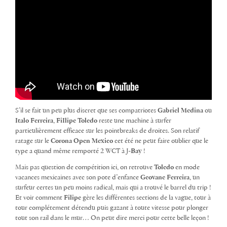
S’il se fait un peu plus discret que ses compatriotes
Gabriel Medina
ou
Italo Ferreira
,
FiIlipe Toledo
reste une machine à surfer
particulièrement efficace sur les pointbreaks de droites. Son relatif
ratage sur le
Corona Open Mexico
cet été ne peut faire oublier que le
type a quand même remporté 2 WCT à J-
Bay
!
Mais pas question de compétition ici, on retrouve
Toledo
en mode
vacances mexicaines avec son pote d’enfance
Geovane Ferreira
, un
surfeur certes un peu moins radical, mais qui a trouvé le barrel du trip !
Et voir comment
Filipe
gère les différentes sections de la vague, tour à
tour complétement détendu puis gazant à toute vitesse pour plonger
tout son rail dans le mur… On peut dire merci pour cette belle leçon !