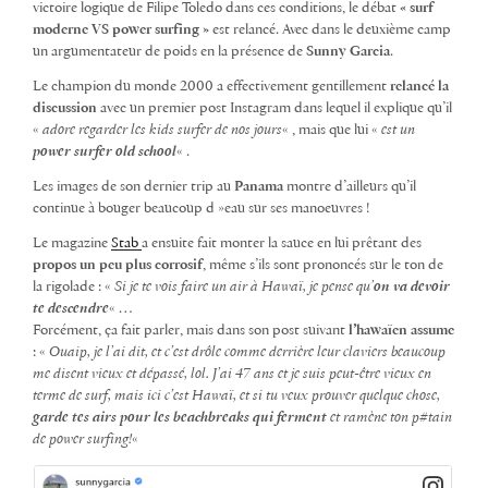
victoire logique de Filipe Toledo dans ces conditions, le débat
« surf
moderne VS power surfing »
est relancé. Avec dans le deuxième camp
un argumentateur de poids en la présence de
Sunny Garcia
.
Le champion du monde 2000 a effectivement gentillement
relancé la
discussion
avec un premier post Instagram dans lequel il explique qu’il
«
adore regarder les kids surfer de nos jours
« , mais que lui «
est un
power surfer old school
« .
Les images de son dernier trip au
Panama
montre d’ailleurs qu’il
continue à bouger beaucoup d »eau sur ses manoeuvres !
Le magazine
Stab
a ensuite fait monter la sauce en lui prêtant des
propos un peu plus corrosif
, même s’ils sont prononcés sur le ton de
la rigolade : «
Si je te vois faire un air à Hawaï, je pense qu’
on va devoir
te descendre
« …
Forcément, ça fait parler, mais dans son post suivant
l’hawaïen assume
: «
Ouaip, je l’ai dit, et c’est drôle comme derrière leur claviers beaucoup
me disent vieux et dépassé, lol. J’ai 47 ans et je suis peut-être vieux en
terme de surf, mais ici c’est Hawaï, et si tu veux prouver quelque chose,
garde tes airs pour les beachbreaks
qui ferment
et ramène ton p#tain
de power surfing!
«