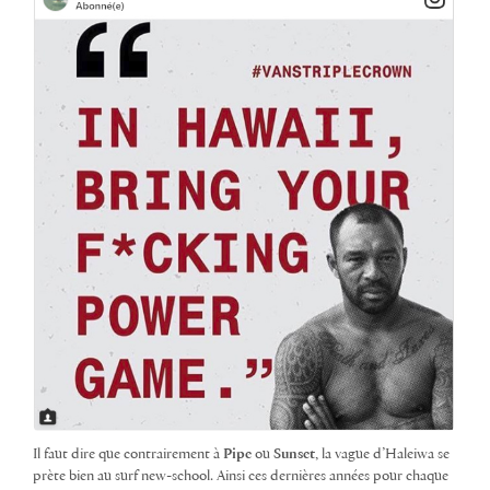
Il faut dire que contrairement à
Pipe
ou
Sunset
, la vague d’Haleiwa se
prète bien au surf new-school. Ainsi ces dernières années pour chaque