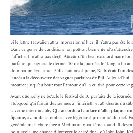
Si le jeune Hawaiien aura impressionné hier, il n’aura pas été le
Dans ce genre de conditions, on pouvait bien entendu s’attendre
l’affiche. Il n’aura pas déçu. Auteur d’un heat extraordinaire l
parfaite qui signera le dernier 10 de la journée, le ‘King’ a lui au
domination écrasante. A dix-huit ans à peine,
Kelly était l’un des
lancés à la découverte des vagues parfaites de Fiji
. Aujourd’hui, 
montrer jusqu’au bout tout l’amour qu’il a cultivé pour cette vag
Avant que Kelly ne boucle le festival de 10 parfaits de la journ
Hobgood qui faisait des siennes à l’intérieur et au-dessus du tu
caverne interminable,
CJ s’accordera l’audace d’aller plaquer u
fijienne
, avant de retomber avec légèreté à proximité du reef. Fac
générale mais chute face à Medina au quatrième round. Il devra 
pour avoir une chance d’intégrer le carré final, où John John, K