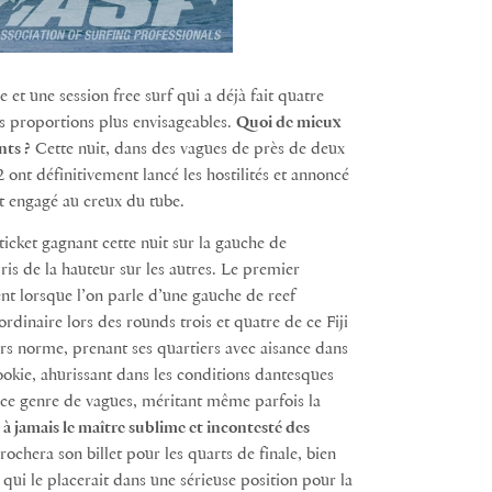
et une session free surf qui a déjà fait quatre
des proportions plus envisageables.
Quoi de mieux
nts ?
Cette nuit, dans des vagues de près de deux
2 ont définitivement lancé les hostilités et annoncé
ent engagé au creux du tube.
 ticket gagnant cette nuit sur la gauche de
is de la hauteur sur les autres. Le premier
nt lorsque l’on parle d’une gauche de reef
dinaire lors des rounds trois et quatre de ce Fiji
ors norme, prenant ses quartiers avec aisance dans
ookie, ahurissant dans les conditions dantesques
s ce genre de vagues, méritant même parfois la
 à jamais le maître sublime et incontesté des
chera son billet pour les quarts de finale, bien
 qui le placerait dans une sérieuse position pour la