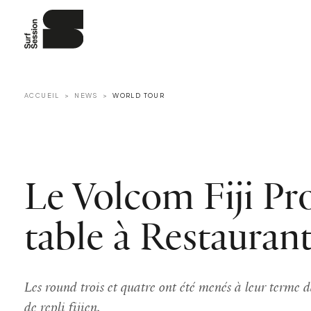
ACCUEIL
NEWS
WORLD TOUR
Le Volcom Fiji Pr
table à Restauran
Les round trois et quatre ont été menés à leur terme d
de repli fijien.