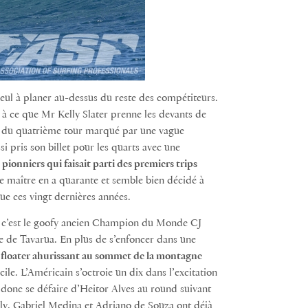
 seul à planer au-dessus du reste des compétiteurs.
 à ce que Mr Kelly Slater prenne les devants de
ors du quatrième tour marqué par une vague
ssi pris son billet pour les quarts avec une
 pionniers qui faisait parti des premiers trips
le maître en a quarante et semble bien décidé à
ue ces vingt dernières années.
ée, c’est le goofy ancien Champion du Monde CJ
be de Tavarua. En plus de s’enfoncer dans une
n floater ahurissant au sommet de la montagne
ile. L’Américain s’octroie un dix dans l’excitation
donc se défaire d’Heitor Alves au round suivant
elly, Gabriel Medina et Adriano de Souza ont déjà