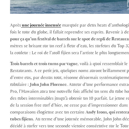
Après
une journée insensée
marquée par deux heats d’anthologie 
fois le tour du globe, il fallait reprendre ses esprits. Revenir à 
pour ça qu’un festival de barrels sur le spot de repli de Restaura
mètres se brisant sur un reef à fleur d’eau, les surfeurs du Top 3
la couleur : Le roi de l’atoll fijien sera l’artiste le plus longuem
Trois barrels et trois turns par vague
, voilà à quoi ressemblait le
Restaurants. A ce petit jeu, quelques noms auront brillamment pr
d’entre eux, par dessus tout, résonne désormais systématiqueme
tubulaire :
John John Florence
. Auteur d’une performance extraor
Pro, l’Hawaiien aura une nouvelle fois affiché un sens du tube h
des tubes interminables jusqu’à obtenir un 10 parfait. Le jeune r
de la session free surf d’hier, ne cesse pas d’impressionner dan
comparaisons élogieuse avec un certains
Andy Irons, qui restera
tubes fijiens
. Au terme d’une journée mémorable, John John décro
décidé à surfer vers une seconde victoire consécutive sur le Tour