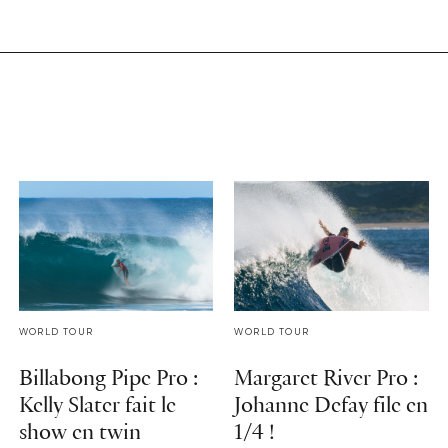
WORLD TOUR
WORLD TOUR
Billabong Pipe Pro :
Margaret River Pro :
Kelly Slater fait le
Johanne Defay file en
show en twin
1/4 !