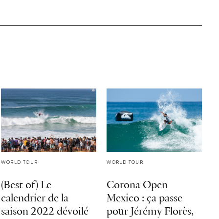
WORLD TOUR
WORLD TOUR
(Best of) Le
Corona Open
calendrier de la
Mexico : ça passe
saison 2022 dévoilé
pour Jérémy Florès,