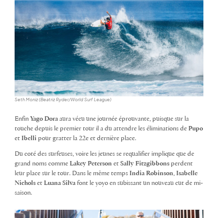
Seth Moniz (Beatriz Ryder/World Surf League)
Enfin
Yago Dora
aura vécu une journée éprouvante, puisque sur la
touche depuis le premier tour il a du attendre les éliminations de
Pupo
et
Ibelli
pour gratter la 22e et dernière place.
Du coté des surfeuses, voire les jeunes se requalifier implique que de
grand noms comme
Lakey Peterson
et
Sally Fitzgibbons
perdent
leur place sur le tour. Dans le même temps
India Robinson
,
Isabelle
Nichols
et
Luana Silva
font le yoyo en subissant un nouveau cut de mi-
saison.