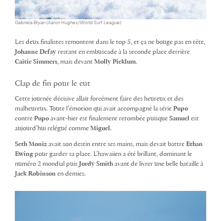
Gabriela Bryan (Aaron Hughes/World Surf League)
Les deux finalistes remontent dans le top 5, et ça ne bouge pas en tête,
Johanne Defay
restant en embuscade à la seconde place derrière
Caitie Simmers
, mais devant
Molly Picklum
.
Clap de fin pour le cut
Cette journée décisive allait forcément faire des heureux et des
malheureux. Toute l’émotion qui avait accompagné la série
Pupo
contre
Pupo
avant-hier est finalement retombée puisque
Samuel
est
aujourd’hui relégué comme
Miguel
.
Seth Moniz
avait son destin entre ses mains, mais devait battre
Ethan
Ewing
pour garder sa place. L’hawaiien a été brillant, dominant le
numéro 2 mondial puis
Jordy Smith
avant de livrer une belle bataille à
Jack Robinson
en demies.