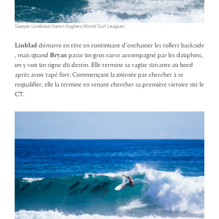
Sawyer Lindblad (Aaron Hughes/World Surf League)
Linblad
démarre en tête en continuant d’enchainer les rollers backside
, mais quand
Bryan
passe un gros carve accompagné par les dauphins,
on y voit un signe du destin. Elle termine sa vague suivante au bord
après avoir tapé fort. Commençant la journée par chercher à se
requalifier, elle la termine en venant chercher sa première victoire sur le
CT.