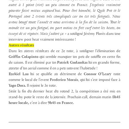
autre à 1 point (rire) un peu comme en France. J’espérais vraiment
pouvoir faire mieux aujourd’hui. Pour être honnête, le Quik Pro et le
Portugal sont 2 events très compliqués car on est très fatigués. Nous
avons bougé toute l’année et nous arrivons à la fin de la saison. Tout le
monde est un peu fatigué, on part moins en free surf entre les heats, on
essaye de se reposer. Mais j’adore ça »
a souligné Jérémy Florès dans une
interview post heat vraiment intéressante !
Autres résultats
Dans les autres résultats de ce 2e tour, à souligner l’élimination de
Griffin Colapinto
qui semble manquer un peu de souffle en cette fin
de saison. Il est éliminé par un
Patrick Gudauskas
lui en grande forme,
auteur d’un aerial comme il en a peu souvent l’habitude !
Ezekiel Lau
lui se qualifie au détriment de
Connor O’Leary
tout
comme le local de l’event
Frederico Morais
, qui lui s’est imposé face à
Yago Dora.
Il rejoint le 3e tour.
Sitôt la fin du dernier heat du round 2, la compétition a été mis en
stand-by pour le reste de la journée. Prochain call, demain matin
8h45
heure locale,
c’est à dire
9h45 en France.