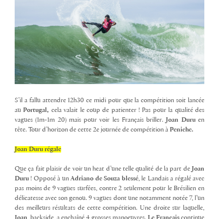
S’il a fallu attendre 12h30 ce midi pour que la compétition soit lancée
au
Portugal,
cela valait le coup de patienter ! Pas pour la qualité des
vagues (1m-1m 20) mais pour voir les Français briller.
Joan Duru
en
tête. Tour d’horizon de cette 2e journée de compétition à
Peniche.
Joan Duru régale
Que ça fait plaisir de voir un heat d’une telle qualité de la part de
Joan
Duru
! Opposé à un
Adriano de Souza blessé
, le Landais a régalé avec
pas moins de 9 vagues surfées, contre 2 seulement pour le Brésilien en
délicatesse avec son genou. 9 vagues dont une notamment notée 7, l’un
des meilleurs résultats de cette compétition. Une droite sur laquelle,
Joan
, backside, a enchaîné 4 grosses manoeuvres.
Le Français
continue