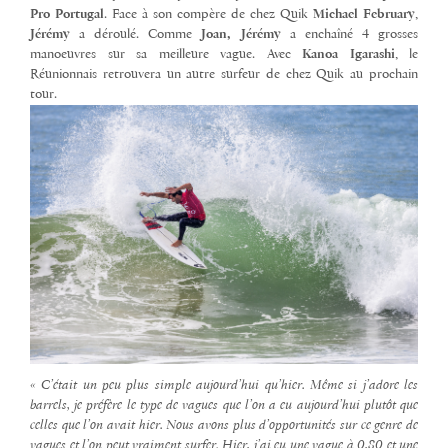
Pro Portugal
. Face à son compère de chez Quik
Michael February
,
Jérémy
a déroulé. Comme
Joan, Jérémy
a enchaîné 4 grosses
manoeuvres sur sa meilleure vague. Avec
Kanoa Igarashi
, le
Réunionnais retrouvera un autre surfeur de chez Quik au prochain
tour.
« C’était un peu plus simple aujourd’hui qu’hier. Même si j’adore les
barrels, je préfère le type de vagues que l’on a eu aujourd’hui plutôt que
celles que l’on avait hier. Nous avons plus d’opportunités sur ce genre de
vagues et l’on peut vraiment surfer. Hier, j’ai eu une vague à 0,80 et une