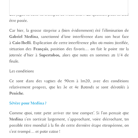
Les juges se sont-ils trompés ce week-end ? La question peut et doit
être posée.
Car hier, la grosse surprise a (bien évidemment) été l’élimination de
Gabriel
Medina
, sanctionné d’une interférence dans son heat face
à
Caio Ibelli
. Explication de cette interférence plus ou moins justifiée,
situation des
Français
, position des favoris… on fait le point sur la
journée d’hier à
Supertubos,
alors que nous en sommes au 1/4 de
finale.
Les conditions
Ce sont dans des vagues de 90cm à 1m20, avec des conditions
relativement propres, que les 3e et 4e Rounds se sont déroulés à
Peniche
.
Sévère pour Medina ?
Comme quoi, tout peut arriver sur une compet’. Si l’on pensait que
Medina
s’en sortirait largement, s’approchant, voire décrochant, un
possible titre mondial à la fin de cette dernière étape européenne, on
s’est trompé… et pour cause !