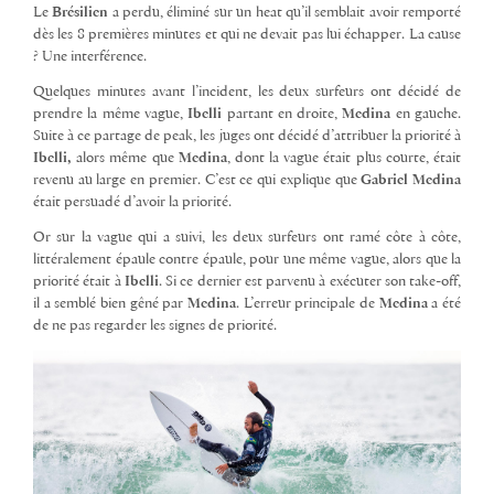
Le
Brésilien
a perdu, éliminé sur un heat qu’il semblait avoir remporté
dès les 8 premières minutes et qui ne devait pas lui échapper. La cause
? Une interférence.
Quelques minutes avant l’incident, les deux surfeurs ont décidé de
prendre la même vague,
Ibelli
partant en droite,
Medina
en gauche.
Suite à ce partage de peak, les juges ont décidé d’attribuer la priorité à
Ibelli,
alors même que
Medina
, dont la vague était plus courte, était
revenu au large en premier. C’est ce qui explique que
Gabriel Medina
était persuadé d’avoir la priorité.
Or sur la vague qui a suivi, les deux surfeurs ont ramé côte à côte,
littéralement épaule contre épaule, pour une même vague, alors que la
priorité était à
Ibelli
. Si ce dernier est parvenu à exécuter son take-off,
il a semblé bien gêné par
Medina
. L’erreur principale de
Medina
a été
de ne pas regarder les signes de priorité.