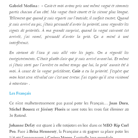
Gabriel Medina
: »
Caio et moi avons pris une même vague et sommes
partis chacun d’un côté. Ma vague était courte et la sienne plus longue.
Tellement que quand je suis reparti sur l’outside, il surfait encore. Quand
je suis arrivé au pic, j’étais persuadé d’avoir la priorité, sans regarder les
signes de priorités. À ma grande surprise, quand la vague suivante est
arrivée, j’ai ramé, persuadé d’avoir la prio. Ça a mené à une
interférence.
En sortant de l’eau je suis allé voir les juges. On a regardé les
enregistrements. C’était plutôt clair que je suis arrivé avant lui. Et même
si j’étais sorti par l’arrière en même temps que lui, la prio’ aurait été à
moi. À cause de la vague précédente,
Caio
a eu la priorité. J’espère que
mon heat sera réévalué car c’est une erreur. J’ai espoir qu’il sera visionné
à nouveau
« .
Les Français
Ce n’est malheureusement pas passé pour les Français…
Joan Duru
,
Michel Bourez
et
Jérémy
Florès
se sont tous les trois fait éliminer au
3e Round.
Johanne Defay
est quant à elle toujours en lice dans ce
MEO Rip Curl
Pro
. Face à
Brisa
Hennessy
, la Française a su gagner sa place pour les
1/4 qui l’opposeront à
Carissa Moore
, l’actuelle 1ere mondiale.