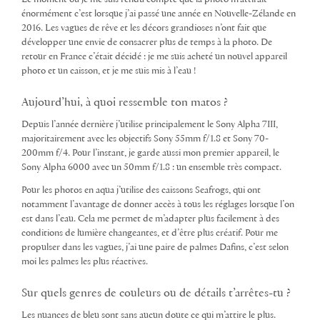
énormément c’est lorsque j’ai passé une année en Nouvelle-Zélande en
2016. Les vagues de rêve et les décors grandioses n’ont fait que
développer une envie de consacrer plus de temps à la photo. De
retour en France c’était décidé : je me suis acheté un nouvel appareil
photo et un caisson, et je me suis mis à l’eau !
Aujourd’hui, à quoi ressemble ton matos ?
Depuis l’année dernière j’utilise principalement le Sony Alpha 7III,
majoritairement avec les objectifs Sony 55mm f/1.8 et Sony 70-
200mm f/4. Pour l’instant, je garde aussi mon premier appareil, le
Sony Alpha 6000 avec un 50mm f/1.8 : un ensemble très compact.
Pour les photos en aqua j’utilise des caissons Seafrogs, qui ont
notamment l’avantage de donner accès à tous les réglages lorsque l’on
est dans l’eau. Cela me permet de m’adapter plus facilement à des
conditions de lumière changeantes, et d’être plus créatif. Pour me
propulser dans les vagues, j’ai une paire de palmes Dafins, c’est selon
moi les palmes les plus réactives.
Sur quels genres de couleurs ou de détails t’arrêtes-tu ?
Les nuances de bleu sont sans aucun doute ce qui m’attire le plus.