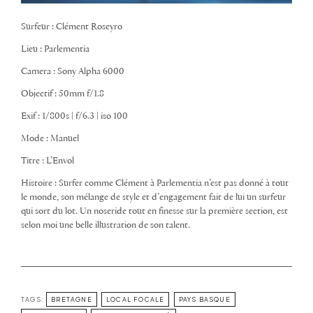
Surfeur : Clément Roseyro
Lieu : Parlementia
Camera : Sony Alpha 6000
Objectif : 50mm f/1.8
Exif : 1/800s | f/6.3 | iso 100
Mode : Manuel
Titre : L’Envol
Histoire : Surfer comme Clément à Parlementia n’est pas donné à tout
le monde, son mélange de style et d’engagement fait de lui un surfeur
qui sort du lot. Un noseride tout en finesse sur la première section, est
selon moi une belle illustration de son talent.
TAGS:
BRETAGNE
LOCAL FOCALE
PAYS BASQUE