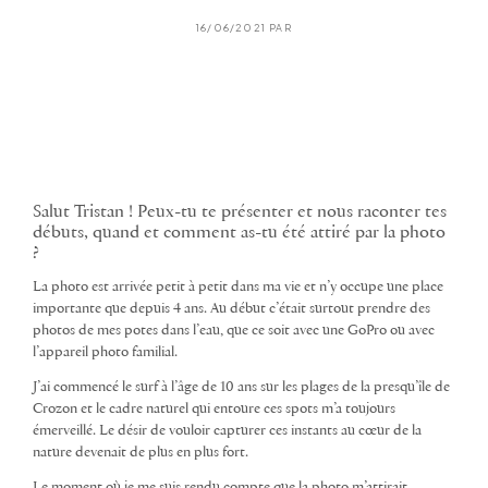
16/06/2021 PAR
Salut Tristan ! Peux-tu te présenter et nous raconter tes
débuts, quand et comment as-tu été attiré par la photo
?
La photo est arrivée petit à petit dans ma vie et n’y occupe une place
importante que depuis 4 ans. Au début c’était surtout prendre des
photos de mes potes dans l’eau, que ce soit avec une GoPro ou avec
l’appareil photo familial.
J’ai commencé le surf à l’âge de 10 ans sur les plages de la presqu’île de
Crozon et le cadre naturel qui entoure ces spots m’a toujours
émerveillé. Le désir de vouloir capturer ces instants au cœur de la
nature devenait de plus en plus fort.
Le moment où je me suis rendu compte que la photo m’attirait