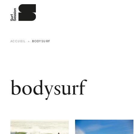
ACCUEIL
BODYSURF
bodysurf