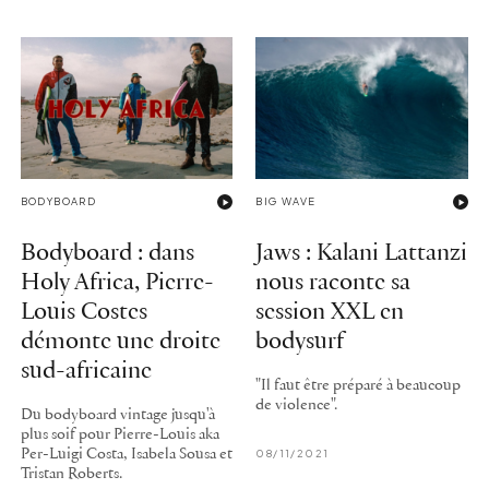
BODYBOARD
BIG WAVE
Bodyboard : dans
Jaws : Kalani Lattanzi
Holy Africa, Pierre-
nous raconte sa
Louis Costes
session XXL en
démonte une droite
bodysurf
sud-africaine
"Il faut être préparé à beaucoup
de violence".
Du bodyboard vintage jusqu'à
plus soif pour Pierre-Louis aka
Per-Luigi Costa, Isabela Sousa et
08/11/2021
Tristan Roberts.