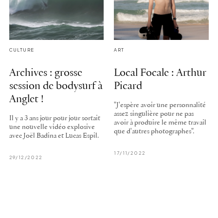
CULTURE
ART
Archives : grosse
Local Focale : Arthur
session de bodysurf à
Picard
Anglet !
"J'espère avoir une personnalité
assez singulière pour ne pas
Il y a 3 ans jour pour jour sortait
avoir à produire le même travail
une nouvelle vidéo explosive
que d'autres photographes".
avec Joël Badina et Lucas Espil.
17/11/2022
29/12/2022