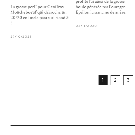
profité lui aussi de la grosse
La grosse perf' pour Geoffroy
houle générée par l'ouragan
Moucheboeuf qui décroche un
Epsilon la semaine dernière.
20/20 en finale para surf stand 3
!
02/11/2020
29/10/2021
1
2
3