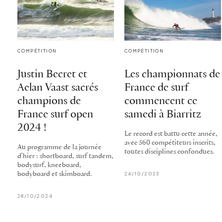
COMPÉTITION
COMPÉTITION
Justin Becret et
Les championnats de
Aelan Vaast sacrés
France de surf
champions de
commencent ce
France surf open
samedi à Biarritz
2024 !
Le record est battu cette année,
avec 560 compétiteurs inscrits,
Au programme de la journée
toutes disciplines confondues.
d'hier : shortboard, surf tandem,
bodysurf, kneeboard,
bodyboard et skimboard.
24/10/2023
28/10/2024