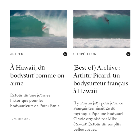
AUTRES
COMPÉTITION
À Hawaii, du
(Best of) Archive :
bodysurf comme on
Arthur Picard, un
aime
bodysurfeur français
à Hawaii
Retour sur une journée
historique pour les
Il y a un an jour pour jour, ce
bodysurfeurs de Point Panic.
Français terminait 2e du
mythique Pipeline Bodysurf
19/08/2022
Classic organisé par Mike
Stewart. Retour sur ses plus
belles vagues.