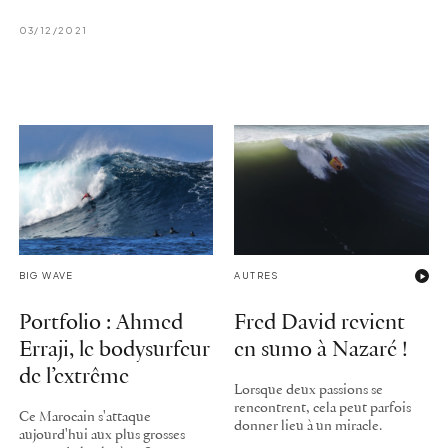
03/12/2021
BIG WAVE
AUTRES
Portfolio : Ahmed
Fred David revient
Erraji, le bodysurfeur
en sumo à Nazaré !
de l’extrême
Lorsque deux passions se
rencontrent, cela peut parfois
Ce Marocain s'attaque
donner lieu à un miracle.
aujourd'hui aux plus grosses