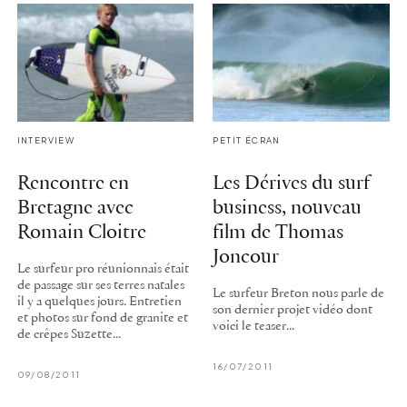
INTERVIEW
PETIT ÉCRAN
Rencontre en
Les Dérives du surf
Bretagne avec
business, nouveau
Romain Cloitre
film de Thomas
Joncour
Le surfeur pro réunionnais était
de passage sur ses terres natales
Le surfeur Breton nous parle de
il y a quelques jours. Entretien
son dernier projet vidéo dont
et photos sur fond de granite et
voici le teaser...
de crêpes Suzette...
16/07/2011
09/08/2011