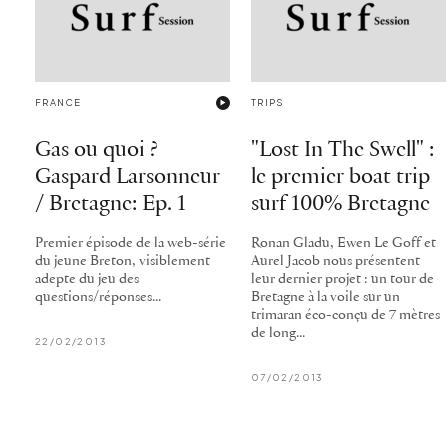
FRANCE
TRIPS
Gas ou quoi ?
"Lost In The Swell" :
Gaspard Larsonneur
le premier boat trip
/ Bretagne: Ep. 1
surf 100% Bretagne
Premier épisode de la web-série
Ronan Gladu, Ewen Le Goff et
du jeune Breton, visiblement
Aurel Jacob nous présentent
adepte du jeu des
leur dernier projet : un tour de
questions/réponses...
Bretagne à la voile sur un
trimaran éco-conçu de 7 mètres
de long...
22/02/2013
07/02/2013