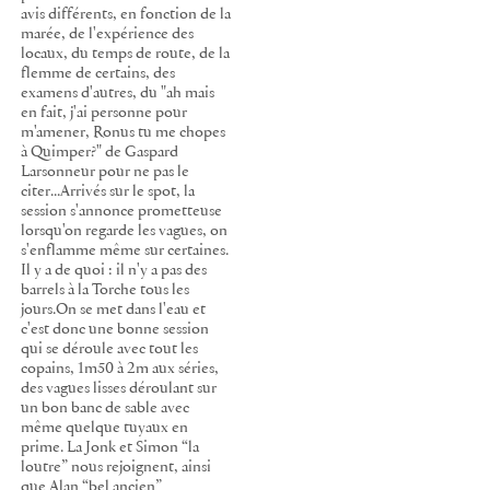
avis différents, en fonction de la
marée, de l'expérience des
locaux, du temps de route, de la
flemme de certains, des
examens d'autres, du "ah mais
en fait, j'ai personne pour
m'amener, Ronus tu me chopes
à Quimper?" de Gaspard
Larsonneur pour ne pas le
citer...Arrivés sur le spot, la
session s'annonce prometteuse
lorsqu'on regarde les vagues, on
s'enflamme même sur certaines.
Il y a de quoi : il n'y a pas des
barrels à la Torche tous les
jours.On se met dans l'eau et
c'est donc une bonne session
qui se déroule avec tout les
copains, 1m50 à 2m aux séries,
des vagues lisses déroulant sur
un bon banc de sable avec
même quelque tuyaux en
prime. La Jonk et Simon “la
loutre” nous rejoignent, ainsi
que Alan “bel ancien”