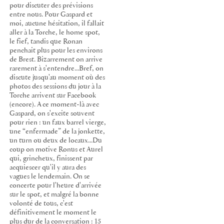
pour discuter des prévisions
entre nous. Pour Gaspard et
moi, aucune hésitation, il fallait
aller à la Torche, le home spot,
le fief, tandis que Ronan
penchait plus pour les environs
de Brest. Bizarrement on arrive
rarement à s'entendre...Bref, on
discute jusqu'au moment où des
photos des sessions du jour à la
Torche arrivent sur Facebook
(encore). A ce moment-là avec
Gaspard, on s'excite souvent
pour rien : un faux barrel vierge,
une “enfermade” de la jonkette,
un turn ou deux de locaux...Du
coup on motive Ronus et Aurel
qui, grincheux, finissent par
acquiescer qu'il y aura des
vagues le lendemain. On se
concerte pour l'heure d'arrivée
sur le spot, et malgré la bonne
volonté de tous, c'est
définitivement le moment le
plus dur de la conversation : 15