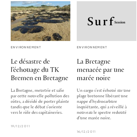
ENVIRONNEMENT
ENVIRONNEMENT
Le désastre de
La Bretagne
l’échouage du TK
menacée par une
Bremen en Bretagne
marée noire
La Bretagne, meurtrie et salie
Un cargo s'est échoué sur une
par cette nouvelle pollution des
plage bretonne libérant une
côtes, a décidé de porter plainte
nappe d'hydrocarbure
tandis que le débat s'oriente
inquiétante, qui a réveillé à
vers le rôle des capitaineries.
nouveau le spectre redouté
d'une marée noire.
19/12/2011
16/12/2011