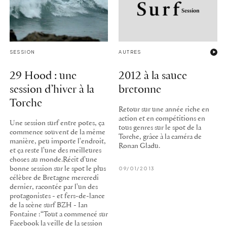
SESSION
AUTRES
29 Hood : une
2012 à la sauce
session d’hiver à la
bretonne
Torche
Retour sur une année riche en
action et en compétitions en
Une session surf entre potes, ça
tous genres sur le spot de la
commence souvent de la même
Torche, grâce à la caméra de
manière, peu importe l'endroit,
Ronan Gladu.
et ça reste l'une des meilleures
choses au monde.Récit d'une
bonne session sur le spot le plus
09/01/2013
célèbre de Bretagne mercredi
dernier, racontée par l'un des
protagonistes - et fers-de-lance
de la scène surf BZH - Ian
Fontaine :“Tout a commencé sur
Facebook la veille de la session