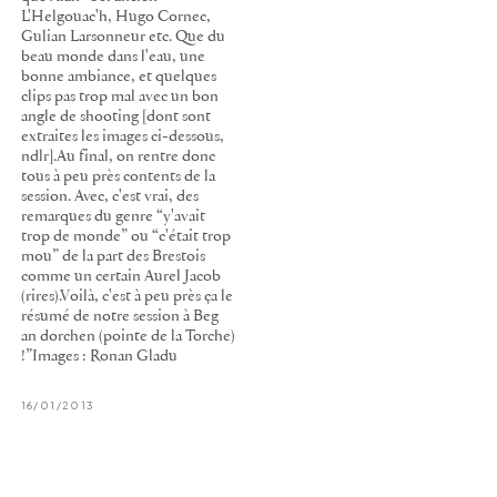
L'Helgouac'h, Hugo Cornec,
Gulian Larsonneur etc. Que du
beau monde dans l'eau, une
bonne ambiance, et quelques
clips pas trop mal avec un bon
angle de shooting [dont sont
extraites les images ci-dessous,
ndlr].Au final, on rentre donc
tous à peu près contents de la
session. Avec, c'est vrai, des
remarques du genre “y'avait
trop de monde” ou “c'était trop
mou” de la part des Brestois
comme un certain Aurel Jacob
(rires).Voilà, c'est à peu près ça le
résumé de notre session à Beg
an dorchen (pointe de la Torche)
!”Images : Ronan Gladu
16/01/2013