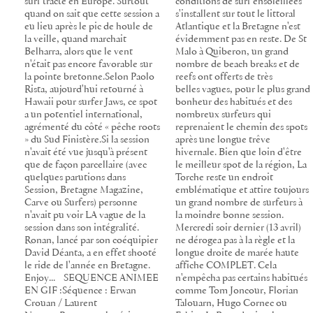
surf tracté en Europe. Surtout
conditions de surf ensoleillées
quand on sait que cette session a
s'installent sur tout le littoral
eu lieu après le pic de houle de
Atlantique et la Bretagne n'est
la veille, quand marchait
évidemment pas en reste. De St
Belharra, alors que le vent
Malo à Quiberon, un grand
n'était pas encore favorable sur
nombre de beach breaks et de
la pointe bretonne.Selon Paolo
reefs ont offerts de très
Rista, aujourd'hui retourné à
belles vagues, pour le plus grand
Hawaii pour surfer Jaws, ce spot
bonheur des habitués et des
a un potentiel international,
nombreux surfeurs qui
agrémenté du côté « pêche roots
reprenaient le chemin des spots
» du Sud Finistère.Si la session
après une longue trêve
n'avait été vue jusqu'à présent
hivernale. Bien que loin d'être
que de façon parcellaire (avec
le meilleur spot de la région, La
quelques parutions dans
Torche reste un endroit
Session, Bretagne Magazine,
emblématique et attire toujours
Carve ou Surfers) personne
un grand nombre de surfeurs à
n'avait pu voir LA vague de la
la moindre bonne session.
session dans son intégralité.
Mercredi soir dernier (13 avril)
Ronan, lancé par son coéquipier
ne dérogea pas à la règle et la
David Déanta, a en effet shooté
longue droite de marée haute
le ride de l'année en Bretagne.
affiche COMPLET. Cela
Enjoy... SEQUENCE ANIMEE
n'empêcha pas certains habitués
EN GIF :Séquence : Erwan
comme Tom Joncour, Florian
Crouan / Laurent
Talouarn, Hugo Cornec ou