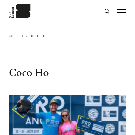
ACCUEIL
COCO HO
Coco Ho