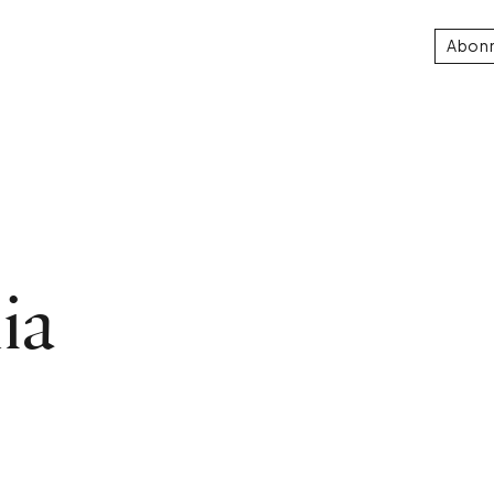
Abon
ia