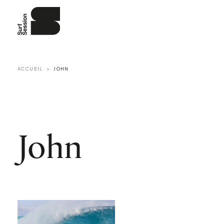
ACCUEIL
JOHN
John