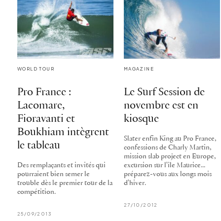
WORLD TOUR
MAGAZINE
Pro France :
Le Surf Session de
Lacomare,
novembre est en
Fioravanti et
kiosque
Boukhiam intègrent
Slater enfin King au Pro France,
le tableau
confessions de Charly Martin,
mission slab project en Europe,
Des remplaçants et invités qui
excursion sur l'île Maurice...
pourraient bien semer le
préparez-vous aux longs mois
trouble dès le premier tour de la
d'hiver.
compétition.
27/10/2012
25/09/2013