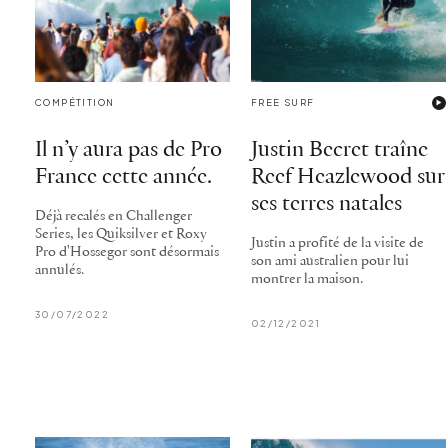
COMPÉTITION
FREE SURF
Il n’y aura pas de Pro
Justin Becret traîne
France cette année.
Reef Heazlewood sur
ses terres natales
Déjà recalés en Challenger
Series, les Quiksilver et Roxy
Justin a profité de la visite de
Pro d'Hossegor sont désormais
son ami australien pour lui
annulés.
montrer la maison.
30/07/2022
02/12/2021