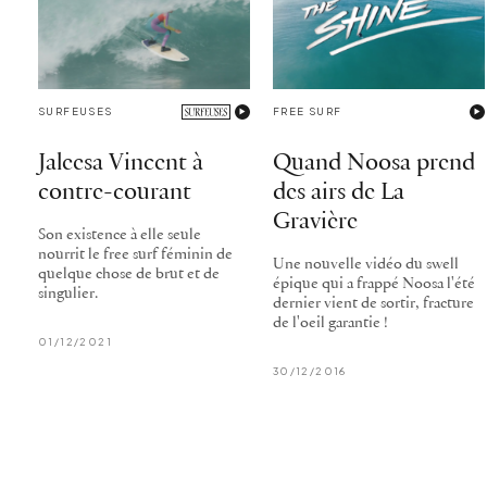
SURFEUSES
FREE SURF
Jaleesa Vincent à
Quand Noosa prend
contre-courant
des airs de La
Gravière
Son existence à elle seule
nourrit le free surf féminin de
Une nouvelle vidéo du swell
quelque chose de brut et de
épique qui a frappé Noosa l'été
singulier.
dernier vient de sortir, fracture
de l'oeil garantie !
01/12/2021
30/12/2016