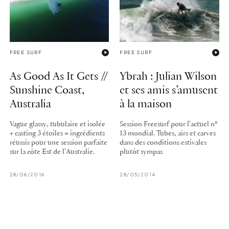
FREE SURF
FREE SURF
As Good As It Gets //
Ybrah : Julian Wilson
Sunshine Coast,
et ses amis s’amusent
Australia
à la maison
Vague glassy, tubulaire et isolée
Session Freesurf pour l'actuel n°
+ casting 3 étoiles = ingrédients
13 mondial. Tubes, airs et carves
réussis pour une session parfaite
dans des conditions estivales
sur la côte Est de l'Australie.
plutôt sympas
28/06/2016
28/05/2014