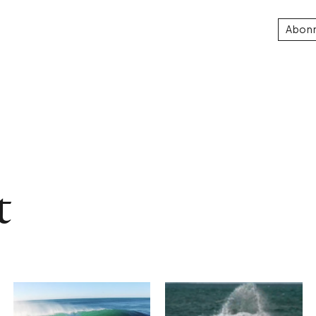
Abon
t