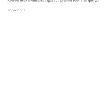
Avec les deux meilleures vagues du premier tour, rien que ça !
20/06/2021