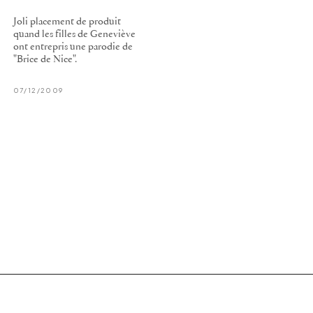
Joli placement de produit
quand les filles de Geneviève
ont entrepris une parodie de
"Brice de Nice".
07/12/2009