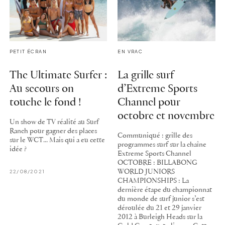
PETIT ÉCRAN
EN VRAC
The Ultimate Surfer :
La grille surf
Au secours on
d’Extreme Sports
touche le fond !
Channel pour
octobre et novembre
Un show de TV réalité au Surf
Ranch pour gagner des places
Communiqué : grille des
sur le WCT... Mais qui a eu cette
programmes surf sur la chaîne
idée ?
Extreme Sports Channel
OCTOBRE : BILLABONG
22/08/2021
WORLD JUNIORS
CHAMPIONSHIPS : La
dernière étape du championnat
du monde de surf junior s’est
déroulée du 21 et 29 janvier
2012 à Burleigh Heads sur la