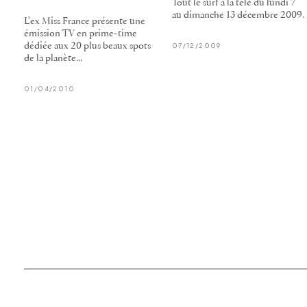
Tout le surf à la télé du lundi 7
au dimanche 13 décembre 2009.
L'ex Miss France présente une
émission TV en prime-time
dédiée aux 20 plus beaux spots
07/12/2009
de la planète...
01/04/2010