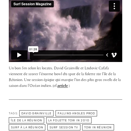
Un bon 5m selon les locaux. David Grainville et Ludovic Cafafa
viennent de scorer l’énorme bowl du spot de la folette sur l’île de la
Réunion. Une session épique qui marque l’un des plus gros swells de la
saison dans l’Océan indien. (cf.
article
)
TAGS:
DAVID GRAINVILLE
FALLING ANGLES PROD
ÎLE DE LA RÉUNION
LA FOLETTE TOW IN 2010
SURF À LA RÉUNION
SURF SESSION TV
TOW IN RÉUNION